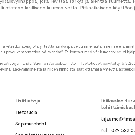
lisalisyylihappoa, joka lievittää särkyä ja alentaa kuumetta. F
 liuotetaan lasilliseen kuumaa vettä. Pitkäaikaiseen käyttöön ja
Tarvitsetko apua, ota yhteyttä asiakaspalveluumme, autamme mielellämme!
du produktinformation på svenska? Ta kontakt med vår kundservice, vi hjälp
uotetietojen lähde: Suomen Apteekkariliitto - Tuotetiedot päivitetty: 6.8.20
evista lääkevalmisteista ja niiden hinnoista saat ottamalla yhteyttä apteekki
Lisätietoja
Lääkealan turva
kehittämiskes
Tietosuoja
kirjaamo@fimea.
Sopimusehdot
Puh.
029 522 3