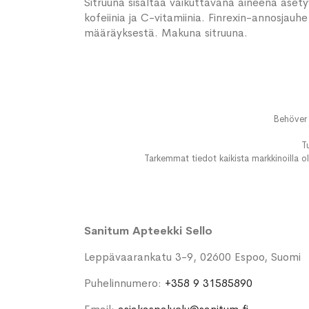
Sitruuna sisältää vaikuttavana aineena asetyy
kofeiinia ja C-vitamiinia. Finrexin-annosjauhe
määräyksestä. Makuna sitruuna.
Behöver 
T
Tarkemmat tiedot kaikista markkinoilla ol
Sanitum Apteekki Sello
Leppävaarankatu 3-9, 02600 Espoo, Suomi
Puhelinnumero:
+358 9 31585890