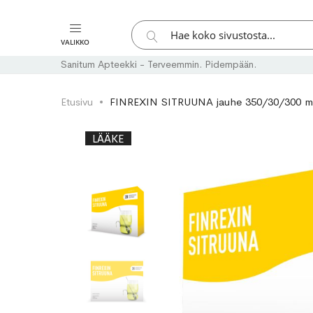
Hae
VALIKKO
Hae
Sanitum Apteekki - Terveemmin. Pidempään.
Etusivu
FINREXIN SITRUUNA jauhe 350/30/300 mg
Skip
Skip
LÄÄKE
to
to
the
the
end
beginning
of
of
the
the
images
images
gallery
gallery