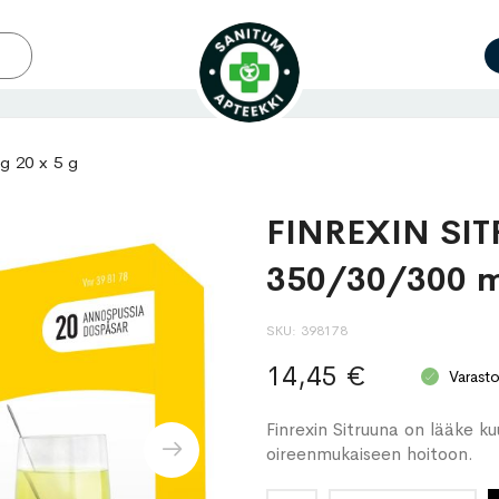
 20 x 5 g
FINREXIN SIT
350/30/300 m
SKU
398178
14,45 €
Varast
Finrexin Sitruuna on lääke ku
oireenmukaiseen hoitoon.