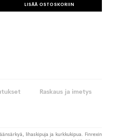
LISÄÄ OSTOSKORIIN
utukset
Raskaus ja imetys
äänsärkyä, lihaskipuja ja kurkkukipua. Finrexin