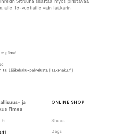
inrexin Sitruuna sisältää myös piristävää
 alle 16-vuotiaille vain lääkärin
er gärna!
26
in tai Lääkehaku-palvelusta (laakehaku.fi)
llisuus- ja
ONLINE SHOP
kus Fimea
fi
Shoes
Bags
341