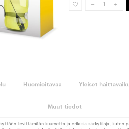
Lisää
toivelistaan
lu
Huomioitavaa
Yleiset haittavaik
Muut tiedot
äyttöön lievittämään kuumetta ja erilaisia särkytiloja, kuten p