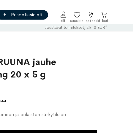
Reseptiasiointi
Ostoskori
Joustavat toimitukset, alk. 0 EUR*
RUUNA jauhe
g 20 x 5 g
ossa
umeen ja erilaisten särkytilojen