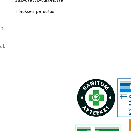
Saavutettavuusseloste
Tilauksen peruutus
00-
ook