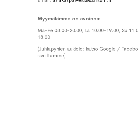
Email:
asiakaspalvelu@sanitum.fi
Myymälämme on avoinna:
Ma-Pe 08.00-20.00, La 10.00-19.00, Su 11.
18.00
(Juhlapyhien aukiolo; katso Google / Faceb
sivuiltamme)