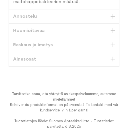
maitohappobakteerien määrää.
Annostelu
Huomioitavaa
Raskaus ja imetys
Ainesosat
Tarvitsetko apua, ota yhteyttä asiakaspalveluumme, autamme
mielellämme!
Behöver du produktinformation på svenska? Ta kontakt med vår
kundservice, vi hjälper gärna!
Tuotetietojen lähde: Suomen Apteekkariliitto - Tuotetiedot
päivitetty: 6.8.2026