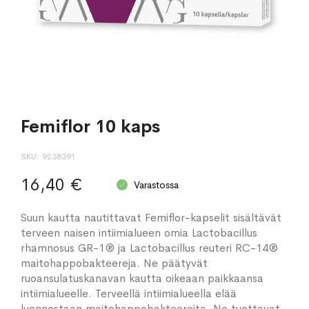
Femiflor 10 kaps
SKU
9238391
16,40 €
Varastossa
Suun kautta nautittavat Femiflor-kapselit sisältävät
terveen naisen intiimialueen omia Lactobacillus
rhamnosus GR-1® ja Lactobacillus reuteri RC-14®
maitohappobakteereja. Ne päätyvät
ruoansulatuskanavan kautta oikeaan paikkaansa
intiimialueelle. Terveellä intiimialueella elää
luonnostaan maitohappobakteereita. Ne tuottavat