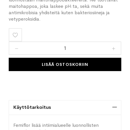
maitohappoa, joka laskee pH:ta, sekä muita
antimikrobisia yhdisteitä kuten bakteriosiineja ja
vetyperoksidia.
Lisää
toivelistaan
LISÄÄ OSTOSKORIIN
Käyttötarkoitus
Femiflor lisää intiimialueelle luonnollisten