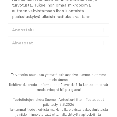
turvotusta. Tukee ihon omaa mikrobiomia
auttaen vahvistamaan ihon luontaista
puolustuskykyä ulkoisia rasituksia vastaan.
Annostelu
Ainesosat
Tarvitsetko apua, ota yhteyttä asiakaspalveluumme, autamme
mielellämme!
Behöver du produktinformation på svenska? Ta kontakt med vår
kundservice, vi hjälper gärna!
Tuotetietojen lähde: Suomen Apteekkariliitto - Tuotetiedot
päivitetty: 5.8.2026
Tarkemmat tiedot kaikista markkinoilla olevista lääkevalmisteista
ja niiden hinnoista saat ottamalla yhteyttä apteekkiin tai