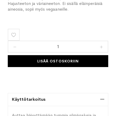
Hajusteeton ja väriaineeton. Ei sisällä eläinperäisiä
aineosia, sopii myös vegaaneille.
Lisää
toivelistaan
LISÄÄ OSTOSKORIIN
Käyttötarkoitus
Auttaa häivyttämään tummia silmänalusia ja