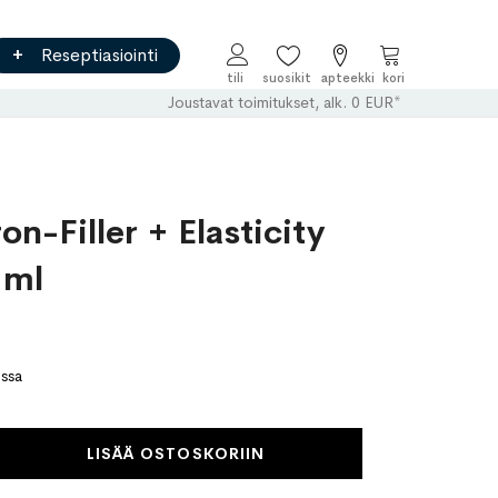
Reseptiasiointi
Ostoskori
Joustavat toimitukset, alk. 0 EUR*
n-Filler + Elasticity
 ml
ossa
LISÄÄ OSTOSKORIIN