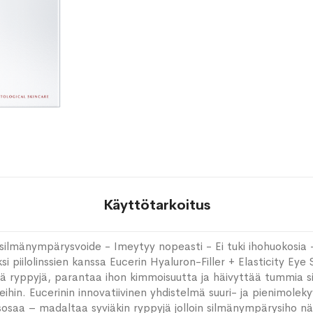
toivelistaan
Käyttötarkoitus
silmänympärysvoide - Imeytyy nopeasti - Ei tuki ihohuokosia -
i piilolinssien kanssa Eucerin Hyaluron-Filler + Elasticity Ey
ä ryppyjä, parantaa ihon kimmoisuutta ja häivyttää tummia s
hin. Eucerinin innovatiivinen yhdistelmä suuri- ja pienimoleky
osaa – madaltaa syviäkin ryppyjä jolloin silmänympärysiho n