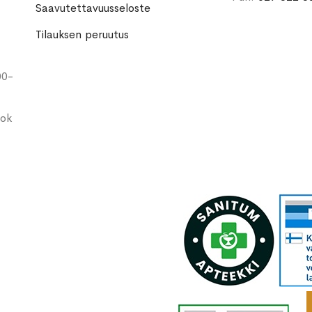
Saavutettavuusseloste
Tilauksen peruutus
00-
ook