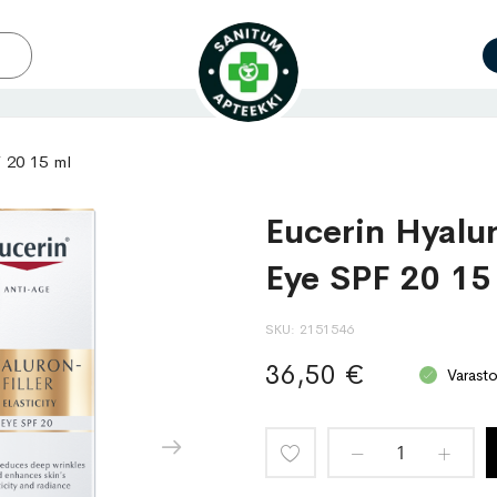
F 20 15 ml
Eucerin Hyaluro
Eye SPF 20 15
SKU
2151546
36,50 €
Varast
Lisää