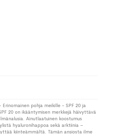
 Erinomainen pohja meikille - SPF 20 ja
e SPF 20 on ikääntymisen merkkejä häivyttävä
ilmänalusia. Ainutlaatuinen koostumus
ylistä hyaluronihappoa sekä arktiinia –
äyttää kiinteämmältä. Tämän ansiosta ilme