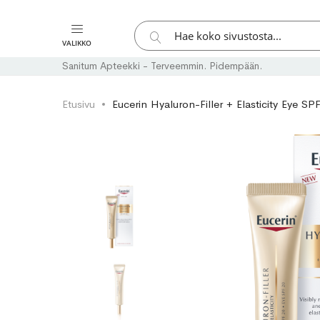
Hae
VALIKKO
Hae
Sanitum Apteekki - Terveemmin. Pidempään.
Etusivu
Eucerin Hyaluron-Filler + Elasticity Eye SP
Skip
Skip
to
to
the
the
end
beginning
of
of
the
the
images
images
gallery
gallery