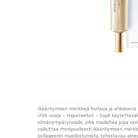
Ikääntymisen merkkejä hoitava ja ehkäisevä 
UVA-suoja - Hajusteeton - Sopii käytettäväks
silmänympärysvoide, joka madaltaa jopa syvi
vaikuttaa monipuolisesti ikääntymisen merkkei
kollageenin muodostumista tehostavaa aines