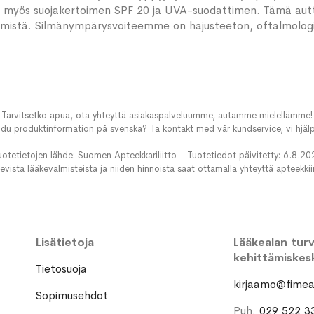
ltää myös suojakertoimen SPF 20 ja UVA-suodattimen. Tämä autt
ymistä. Silmänympärysvoiteemme on hajusteeton, oftalmologises
Tarvitsetko apua, ota yhteyttä asiakaspalveluumme, autamme mielellämme!
du produktinformation på svenska? Ta kontakt med vår kundservice, vi hjälp
uotetietojen lähde: Suomen Apteekkariliitto - Tuotetiedot päivitetty: 6.8.20
evista lääkevalmisteista ja niiden hinnoista saat ottamalla yhteyttä apteekki
Lisätietoja
Lääkealan turva
kehittämiskes
Tietosuoja
kirjaamo@fimea.
Sopimusehdot
Puh.
029 522 3