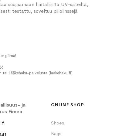
aa suojaamaan haitallisilta UV-säteiltä,
ti testattu, soveltuu piilolinssejä
er gärna!
26
in tai Lääkehaku-palvelusta (laakehaku.fi)
llisuus- ja
ONLINE SHOP
kus Fimea
fi
Shoes
Bags
341