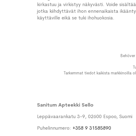
kirkastuu ja virkistyy näkyvästi. Voide sisä
jotka kiihdyttävät ihon ennenaikaista ikäänt
käyttäville eikä se tuki ihohuokosia.
Behöver 
T
Tarkemmat tiedot kaikista markkinoilla ol
Sanitum Apteekki Sello
Leppävaarankatu 3-9, 02600 Espoo, Suomi
Puhelinnumero:
+358 9 31585890