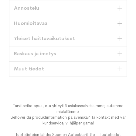
Annostelu
Huomioitavaa
Yleiset haittavaikutukset
Raskaus ja imetys
Muut tiedot
Tarvitsetko apua, ota yhteyttä asiakaspalveluumme, autamme
mielellämme!
Behöver du produktinformation på svenska? Ta kontakt med vår
kundservice, vi hjälper gärna!
Tuotetietojen lähde: Suomen Apteekkariliitto - Tuotetiedot