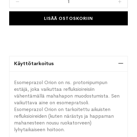
toivelistaan
LISÄÄ OSTOSKORIIN
Käyttötarkoitus
Esomeprazol Orion on ns. protonipumpun
estäjä, joka vaikuttaa refluksioireisiin
vähentämällä mahahapon muodostumista. Sen
vaikuttava aine on esomepratsoli.
Esomeprazol Orion on tarkoitettu aikuisten
refluksioireiden (kuten närästys ja happaman
mahanesteen nousu ruokatorveen)
lyhytaikaiseen hoitoon.