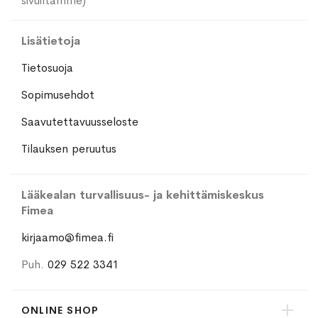
sivuiltamme)
Lisätietoja
Tietosuoja
Sopimusehdot
Saavutettavuusseloste
Tilauksen peruutus
Lääkealan turvallisuus- ja kehittämiskeskus
Fimea
kirjaamo@fimea.fi
Puh.
029 522 3341
ONLINE SHOP