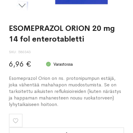
ESOMEPRAZOL ORION 20 mg
14 fol enterotabletti
SKU
580343
6,96 €
Varastossa
Esomeprazol Orion on ns. protonipumpun estäjä,
joka vähentää mahahapon muodostumista. Se on
tarkoitettu aikuisten refluksioireiden (kuten närästys
ja happaman mahanesteen nousu ruokatorveen)
lyhytaikaiseen hoitoon.
Lisää