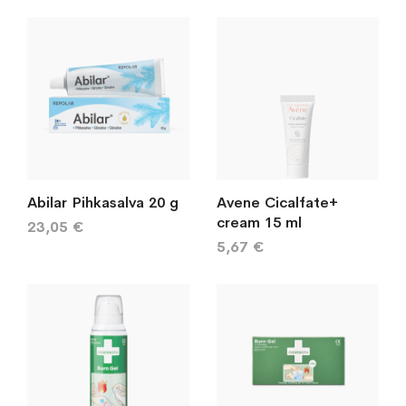
järj
Abilar Pihkasalva 20 g
Avene Cicalfate+
cream 15 ml
23,05 €
5,67 €