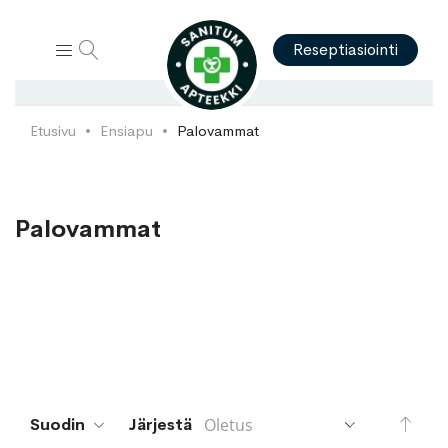
Hae
Reseptiasiointi
Etusivu
Ensiapu
Palovammat
Palovammat
Aset
Suodin
Järjestä
lask