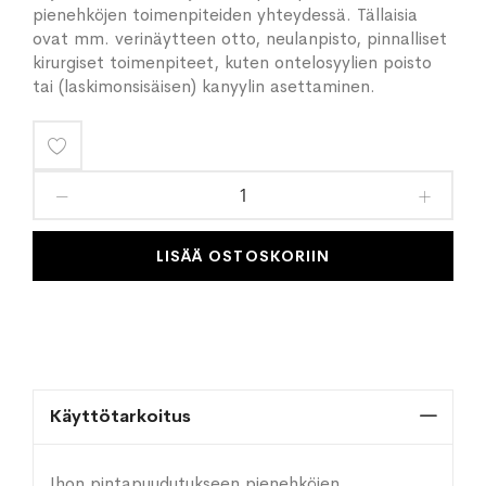
pienehköjen toimenpiteiden yhteydessä. Tällaisia
ovat mm. verinäytteen otto, neulanpisto, pinnalliset
kirurgiset toimenpiteet, kuten ontelosyylien poisto
tai (laskimonsisäisen) kanyylin asettaminen.
Lisää
toivelistaan
LISÄÄ OSTOSKORIIN
Käyttötarkoitus
Ihon pintapuudutukseen pienehköjen