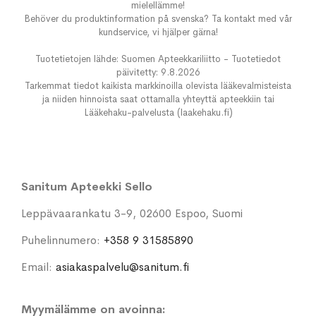
mielellämme!
Behöver du produktinformation på svenska? Ta kontakt med vår
kundservice, vi hjälper gärna!
Tuotetietojen lähde: Suomen Apteekkariliitto - Tuotetiedot
päivitetty: 9.8.2026
Tarkemmat tiedot kaikista markkinoilla olevista lääkevalmisteista
ja niiden hinnoista saat ottamalla yhteyttä apteekkiin tai
Lääkehaku-palvelusta (laakehaku.fi)
Sanitum Apteekki Sello
Leppävaarankatu 3-9, 02600 Espoo, Suomi
Puhelinnumero:
+358 9 31585890
Email:
asiakaspalvelu@sanitum.fi
Myymälämme on avoinna: