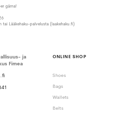
er gärna!
26
in tai Lääkehaku-palvelusta (laakehaku.fi)
llisuus- ja
ONLINE SHOP
kus Fimea
fi
Shoes
Bags
341
Wallets
Belts