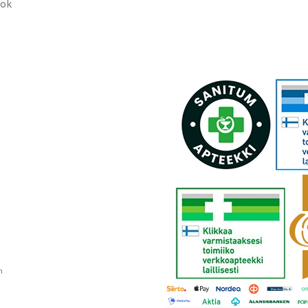
ook
n