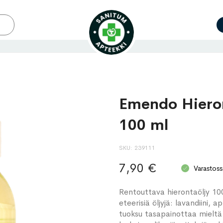
Emendo Hieron
100 ml
SKU
239111
7,90 €
Varastoss
Rentouttava hierontaöljy 100 
eteerisiä öljyjä: lavandiini, a
tuoksu tasapainottaa mieltä 