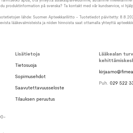
Tarvitsetko apua, ota yhteyttä asiakaspalveluumme, autamme mielellämme!
du produktinformation på svenska? Ta kontakt med vår kundservice, vi hjälp
uotetietojen lähde: Suomen Apteekkariliitto - Tuotetiedot päivitetty: 8.8.20
evista lääkevalmisteista ja niiden hinnoista saat ottamalla yhteyttä apteekki
Lisätietoja
Lääkealan turva
kehittämiskes
Tietosuoja
kirjaamo@fimea.
Sopimusehdot
Puh.
029 522 3
Saavutettavuusseloste
Tilauksen peruutus
00-