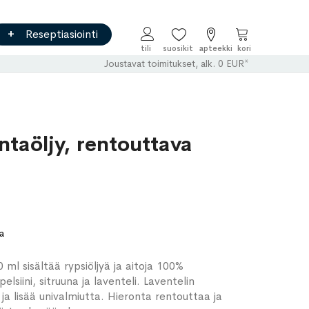
Reseptiasiointi
Ostoskori
Joustavat toimitukset, alk. 0 EUR*
taöljy, rentouttava
a
ml sisältää rypsiöljyä ja aitoja 100%
ppelsiini, sitruuna ja laventeli. Laventelin
ja lisää univalmiutta. Hieronta rentouttaa ja