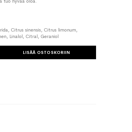
kä tuo hyvää oloa.
da, Citrus sinensis, Citrus limonum,
en, Linalol, Citral, Geraniol
LISÄÄ OSTOSKORIIN