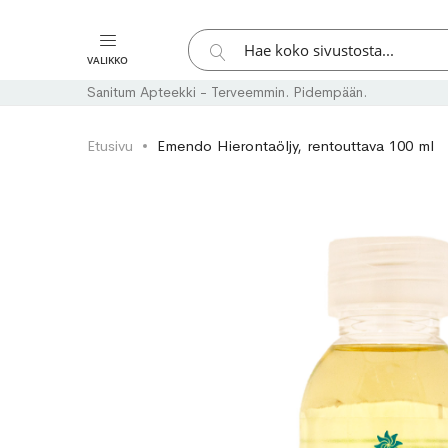
Hae
VALIKKO
Hae
Sanitum Apteekki - Terveemmin. Pidempään.
Etusivu
Emendo Hierontaöljy, rentouttava 100 ml
Skip
Skip
to
to
the
the
end
beginning
of
of
the
the
images
images
gallery
gallery