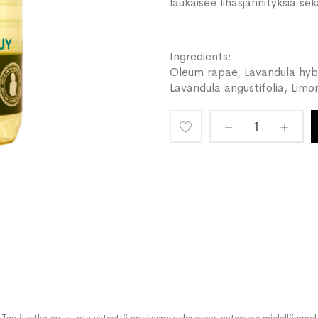
laukaisee lihasjännityksiä se
Ingredients:
Oleum rapae, Lavandula hybri
Lavandula angustifolia, Limon
Lisää
toivelistaan