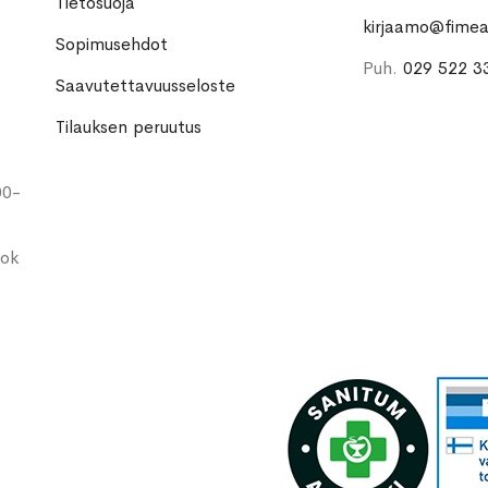
Tietosuoja
kirjaamo@fimea.
Sopimusehdot
Puh.
029 522 3
Saavutettavuusseloste
Tilauksen peruutus
00-
ook