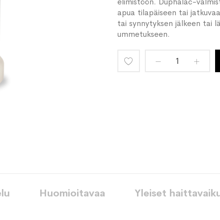
elimistöön. Duphalac-valmist
apua tilapäiseen tai jatkuv
tai synnytyksen jälkeen tai
ummetukseen.
Lisää
toivelistaan
lu
Huomioitavaa
Yleiset haittavaik