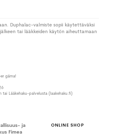
aan. Duphalac-valmiste sopii käytettäväksi
 jälkeen tai lääkkeiden käytön aiheuttamaan
er gärna!
26
in tai Lääkehaku-palvelusta (laakehaku.fi)
llisuus- ja
ONLINE SHOP
kus Fimea