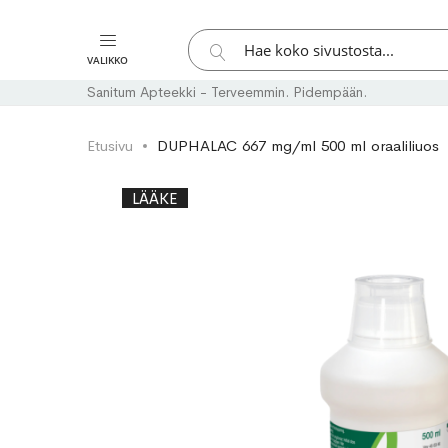
Hae
VALIKKO
Hae
Sanitum Apteekki - Terveemmin. Pidempään.
Etusivu
DUPHALAC 667 mg/ml 500 ml oraaliliuos
Skip
Skip
LÄÄKE
to
to
the
the
end
beginning
of
of
the
the
images
images
gallery
gallery