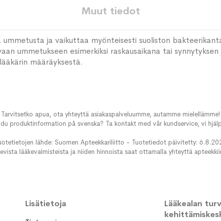
Muut tiedot
aa ummetusta ja vaikuttaa myönteisesti suoliston bakteerikant
kuvaan ummetukseen esimerkiksi raskausaikana tai synnytyksen
lääkärin määräyksestä.
Tarvitsetko apua, ota yhteyttä asiakaspalveluumme, autamme mielellämme!
du produktinformation på svenska? Ta kontakt med vår kundservice, vi hjälp
uotetietojen lähde: Suomen Apteekkariliitto - Tuotetiedot päivitetty: 6.8.20
evista lääkevalmisteista ja niiden hinnoista saat ottamalla yhteyttä apteekki
Lisätietoja
Lääkealan turva
kehittämiskes