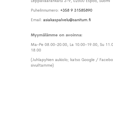
Leppävaarankatu 3-9, 02600 Espoo, Suomi
Puhelinnumero:
+358 9 31585890
Email:
asiakaspalvelu@sanitum.fi
Myymälämme on avoinna:
Ma-Pe 08.00-20.00, La 10.00-19.00, Su 11.
18.00
(Juhlapyhien aukiolo; katso Google / Faceb
sivuiltamme)