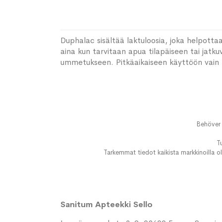
Duphalac sisältää laktuloosia, joka helpott
aina kun tarvitaan apua tilapäiseen tai jat
ummetukseen. Pitkäaikaiseen käyttöön vain 
Behöver 
T
Tarkemmat tiedot kaikista markkinoilla ol
Sanitum Apteekki Sello