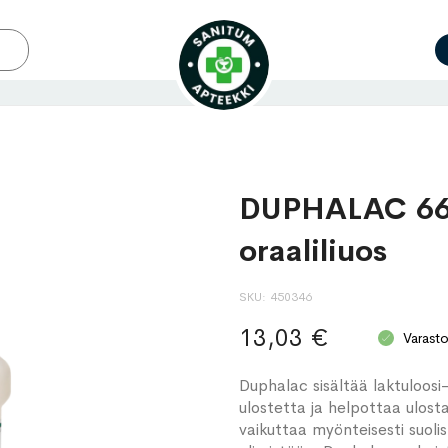
DUPHALAC 66
oraaliliuos
SKU
450346
13,03 €
Varast
Duphalac sisältää laktuloos
ulostetta ja helpottaa ulos
vaikuttaa myönteisesti suoli