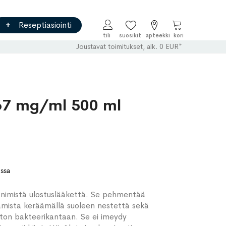
Reseptiasiointi
Ostoskori
Joustavat toimitukset, alk. 0 EUR*
7 mg/ml 500 ml
ossa
i-nimistä ulostuslääkettä. Se pehmentää
tamista keräämällä suoleen nestettä sekä
ston bakteerikantaan. Se ei imeydy