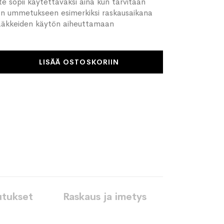
e sopii käytettäväksi aina kun tarvitaan
aan ummetukseen esimerkiksi raskausaikana
 lääkkeiden käytön aiheuttamaan
LISÄÄ OSTOSKORIIN
utukset
Raskaus ja imetys