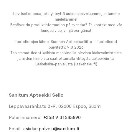
Tarvitsetko apua, ota yhteyttä asiakaspalveluumme, autamme
mielellämme!
Behöver du produktinformation på svenska? Ta kontakt med vår
kundservice, vi hjälper gärna!
Tuotetietojen lähde: Suomen Apteekkariliitto - Tuotetiedot
päivitetty: 9.8.2026
Tarkemmat tiedot kaikista markkinoilla olevista lääkevalmisteista
ja niiden hinnoista saat ottamalla yhteyttä apteekkiin tai
Lääkehaku-palvelusta (laakehaku.fi)
Sanitum Apteekki Sello
Leppävaarankatu 3-9, 02600 Espoo, Suomi
Puhelinnumero:
+358 9 31585890
Email:
asiakaspalvelu@sanitum.fi