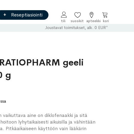
Reseptiasiointi
Ostoskori
Joustavat toimitukset, alk. 0 EUR*
RATIOPHARM geeli
0 g
ossa
 vaikuttava aine on diklofenaakki ja sitä
oitoon lyhytaikaisesti aikuisilla ja vähintään
la. Pitkäaikaiseen käyttöön vain lääkärin