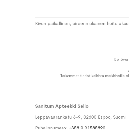
Kivun paikallinen, oireenmukainen hoito akuu
Behöver 
T
Tarkemmat tiedot kaikista markkinoilla ol
Sanitum Apteekki Sello
Leppävaarankatu 3-9, 02600 Espoo, Suomi
Puhelinnumero:
+358 9 31585890