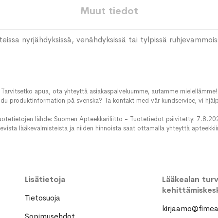
Muut tiedot
teissa nyrjähdyksissä, venähdyksissä tai tylpissä ruhjevammois
Tarvitsetko apua, ota yhteyttä asiakaspalveluumme, autamme mielellämme!
du produktinformation på svenska? Ta kontakt med vår kundservice, vi hjälp
uotetietojen lähde: Suomen Apteekkariliitto - Tuotetiedot päivitetty: 7.8.20
evista lääkevalmisteista ja niiden hinnoista saat ottamalla yhteyttä apteekki
Lisätietoja
Lääkealan turva
kehittämiskes
Tietosuoja
kirjaamo@fimea.
Sopimusehdot