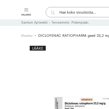
Hae
VALIKKO
Hae
Sanitum Apteekki - Terveemmin. Pidempään.
Etusivu
DICLOFENAC RATIOPHARM geeli 23,2 mg
Skip
Skip
LÄÄKE
to
to
the
the
end
beginning
of
of
the
the
images
images
gallery
gallery