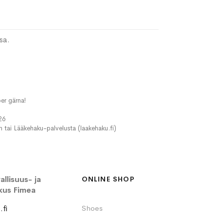
sa.
er gärna!
26
in tai Lääkehaku-palvelusta (laakehaku.fi)
llisuus- ja
ONLINE SHOP
kus Fimea
fi
Shoes