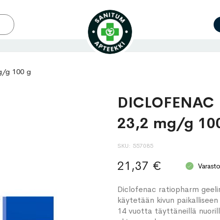
/g 100 g
DICLOFENAC 
23,2 mg/g 10
SKU
557085
21,37 €
Varast
Diclofenac ratiopharm geelin
käytetään kivun paikalliseen h
14 vuotta täyttäneillä nuoril