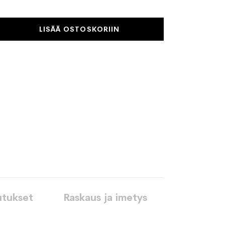
LISÄÄ OSTOSKORIIN
utukset
Raskaus ja imetys