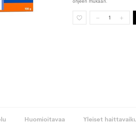
ohjeen mukaan.
Lisää
toivelistaan
lu
Huomioitavaa
Yleiset haittavaik