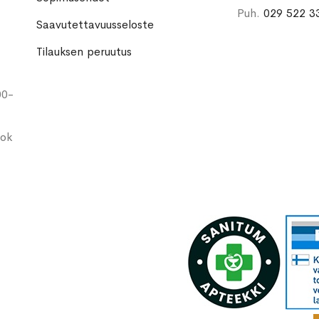
Puh.
029 522 3
Saavutettavuusseloste
Tilauksen peruutus
00-
ook