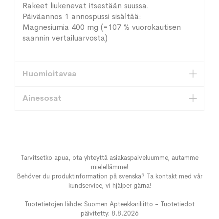
Rakeet liukenevat itsestään suussa.
Päiväannos 1 annospussi sisältää:
Magnesiumia 400 mg (=107 % vuorokautisen
saannin vertailuarvosta)
Huomioitavaa
Ainesosat
Tarvitsetko apua, ota yhteyttä asiakaspalveluumme, autamme
mielellämme!
Behöver du produktinformation på svenska? Ta kontakt med vår
kundservice, vi hjälper gärna!
Tuotetietojen lähde: Suomen Apteekkariliitto - Tuotetiedot
päivitetty: 8.8.2026