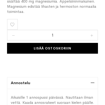
sisältää 400 mg magnesiumia. Appelsiininmakuinen.
Magnesium edistää lihasten ja hermoston normaalia
toimintaa.
Lisää
toivelistaan
LISÄÄ OSTOSKORIIN
Annostelu
Aikuisille 1 annospussi päivässä. Nautitaan ilman
vettä. Kaada annosrakeet suoraan kielen päälle.