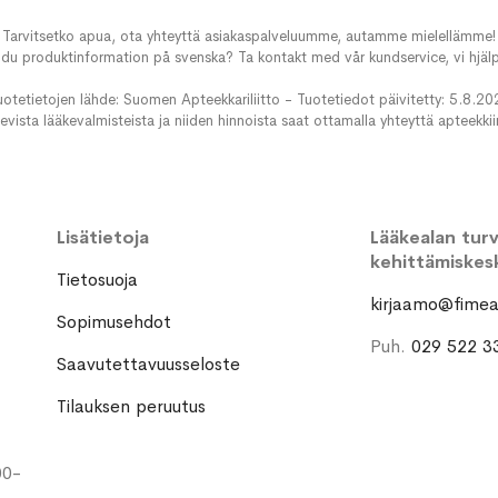
Tarvitsetko apua, ota yhteyttä asiakaspalveluumme, autamme mielellämme!
du produktinformation på svenska? Ta kontakt med vår kundservice, vi hjälp
uotetietojen lähde: Suomen Apteekkariliitto - Tuotetiedot päivitetty: 5.8.20
evista lääkevalmisteista ja niiden hinnoista saat ottamalla yhteyttä apteekki
Lisätietoja
Lääkealan turva
kehittämiskes
Tietosuoja
kirjaamo@fimea.
Sopimusehdot
Puh.
029 522 3
Saavutettavuusseloste
Tilauksen peruutus
00-