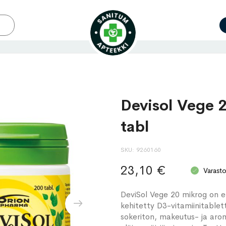
Devisol Vege 
tabl
SKU
9260160
23,10 €
Varast
DeviSol Vege 20 mikrog on erit
kehitetty D3-vitamiinitablett
sokeriton, makeutus- ja arom