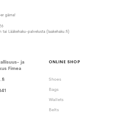
er gärna!
26
in tai Lääkehaku-palvelusta (laakehaku.fi)
llisuus- ja
ONLINE SHOP
kus Fimea
fi
Shoes
Bags
341
Wallets
Belts