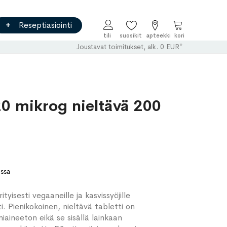
Reseptiasiointi
Ostoskori
Joustavat toimitukset, alk. 0 EUR*
20 mikrog nieltävä 200
ossa
yisesti vegaaneille ja kasvissyöjille
i. Pienikokoinen, nieltävä tabletti on
iaineeton eikä se sisällä lainkaan