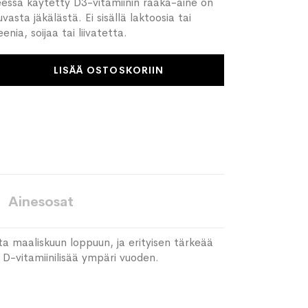
teessa käytetty D3-vitamiinin raaka-aine on
vasta jäkälästä. Ei sisällä laktoosia tai
enia, soijaa tai liivatetta.
LISÄÄ OSTOSKORIIN
Ainesosat
ta maaliskuun loppuun, ja erityisen tärkeää
da D-vitamiinilisää ympäri vuoden.