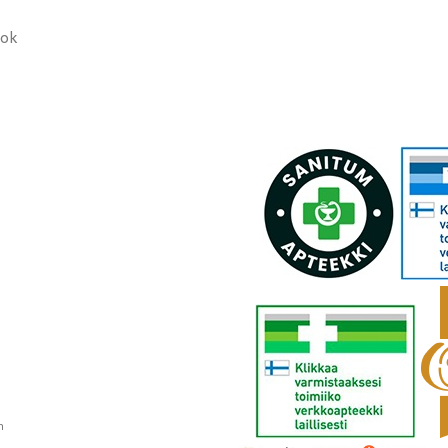
ook
n