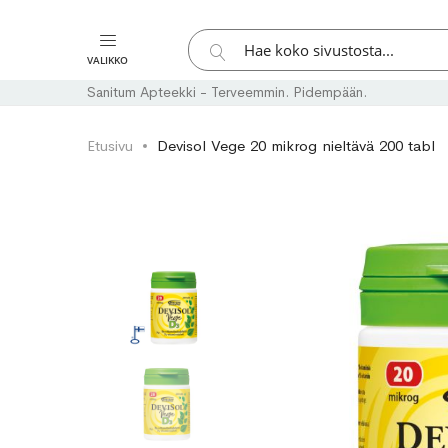
Hae
VALIKKO
Hae
Sanitum Apteekki - Terveemmin. Pidempään.
Etusivu
Devisol Vege 20 mikrog nieltävä 200 tabl
Skip
Skip
to
to
the
the
end
beginning
of
of
the
the
images
images
gallery
gallery