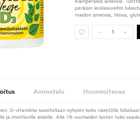
eläinperäisiä aineosia. Tuot
peräisin leväkasveihin lukeutu
maidon aineosia, hiivaa, glute
Lisää
toivelistaan
oitus
Annostelu
Huomioitavaa
en. D-vitamiinia suositellaan nykyisin koko väestölle lokakuus
lle ja imettäville äideille. Alle 18-vuotiaiden lasten tulisi saa