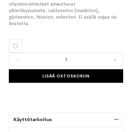
vitamiinivalmisteet aiheuttavat
yliherkkyysoireita. Laktoositon (maidoton),
gluteeniton, hiivaton, sokeriton. Ei sisällä soijaa tai
liivatetta.
Lisää
toivelistaan
LISÄÄ OSTOSKORIIN
Käyttötarkoitus