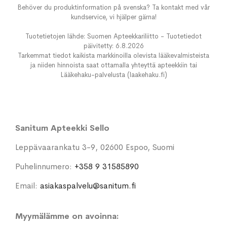
Behöver du produktinformation på svenska? Ta kontakt med vår
kundservice, vi hjälper gärna!
Tuotetietojen lähde: Suomen Apteekkariliitto - Tuotetiedot
päivitetty: 6.8.2026
Tarkemmat tiedot kaikista markkinoilla olevista lääkevalmisteista
ja niiden hinnoista saat ottamalla yhteyttä apteekkiin tai
Lääkehaku-palvelusta (laakehaku.fi)
Sanitum Apteekki Sello
Leppävaarankatu 3-9, 02600 Espoo, Suomi
Puhelinnumero:
+358 9 31585890
Email:
asiakaspalvelu@sanitum.fi
Myymälämme on avoinna: