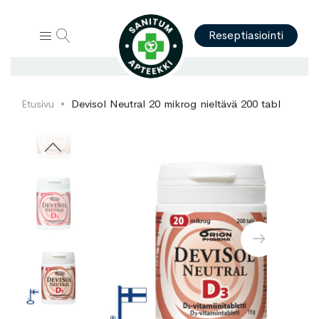
Hae
Reseptiasiointi
Etusivu
Devisol Neutral 20 mikrog nieltävä 200 tabl
Skip
Skip
to
to
the
the
end
beginning
of
of
the
the
images
images
gallery
gallery