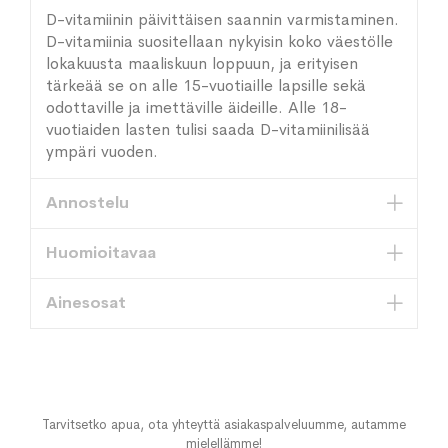
D-vitamiinin päivittäisen saannin varmistaminen.
D-vitamiinia suositellaan nykyisin koko väestölle
lokakuusta maaliskuun loppuun, ja erityisen
tärkeää se on alle 15-vuotiaille lapsille sekä
odottaville ja imettäville äideille. Alle 18-
vuotiaiden lasten tulisi saada D-vitamiinilisää
ympäri vuoden.
Annostelu
Huomioitavaa
Ainesosat
Tarvitsetko apua, ota yhteyttä asiakaspalveluumme, autamme
mielellämme!