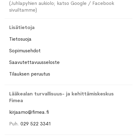
(Juhlapyhien aukiolo; katso Google / Facebook
sivuiltamme)
Lisätietoja
Tietosuoja
Sopimusehdot
Saavutettavuusseloste
Tilauksen peruutus
Lääkealan turvallisuus- ja kehittämiskeskus
Fimea
kirjaamo@fimea.fi
Puh.
029 522 3341