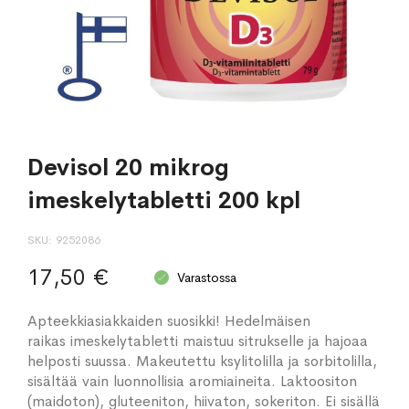
Devisol 20 mikrog
imeskelytabletti 200 kpl
SKU
9252086
17,50 €
Varastossa
Apteekkiasiakkaiden suosikki! Hedelmäisen
raikas imeskelytabletti maistuu sitrukselle ja hajoaa
helposti suussa. Makeutettu ksylitolilla ja sorbitolilla,
sisältää vain luonnollisia aromiaineita. Laktoositon
(maidoton), gluteeniton, hiivaton, sokeriton. Ei sisällä