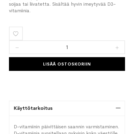
soijaa tai liivatetta. Sisältää hyvin imeytyvää D3-
vitamiinia.
Lisää
toivelistaan
LISÄÄ OSTOSKORIIN
Käyttötarkoitus
D-vitamiinin päivittäisen saannin varmistaminen.
D-vitamiinia suositellaan nykyisin koko väestölle