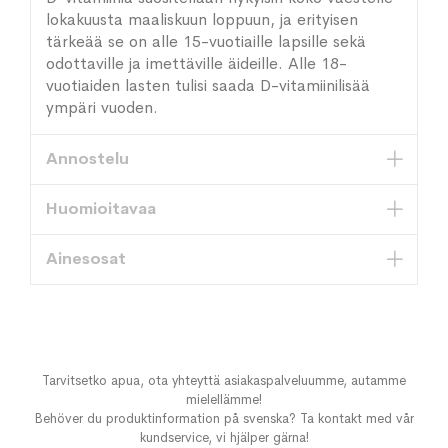
lokakuusta maaliskuun loppuun, ja erityisen
tärkeää se on alle 15-vuotiaille lapsille sekä
odottaville ja imettäville äideille. Alle 18-
vuotiaiden lasten tulisi saada D-vitamiinilisää
ympäri vuoden.
Annostelu
Huomioitavaa
Ainesosat
Tarvitsetko apua, ota yhteyttä asiakaspalveluumme, autamme
mielellämme!
Behöver du produktinformation på svenska? Ta kontakt med vår
kundservice, vi hjälper gärna!