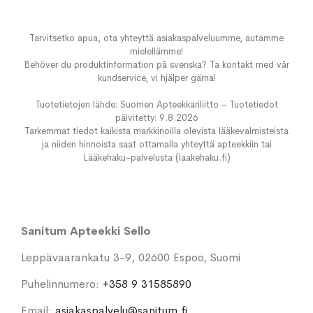
Tarvitsetko apua, ota yhteyttä asiakaspalveluumme, autamme
mielellämme!
Behöver du produktinformation på svenska? Ta kontakt med vår
kundservice, vi hjälper gärna!
Tuotetietojen lähde: Suomen Apteekkariliitto - Tuotetiedot
päivitetty: 9.8.2026
Tarkemmat tiedot kaikista markkinoilla olevista lääkevalmisteista
ja niiden hinnoista saat ottamalla yhteyttä apteekkiin tai
Lääkehaku-palvelusta (laakehaku.fi)
Sanitum Apteekki Sello
Leppävaarankatu 3-9, 02600 Espoo, Suomi
Puhelinnumero:
+358 9 31585890
Email:
asiakaspalvelu@sanitum.fi