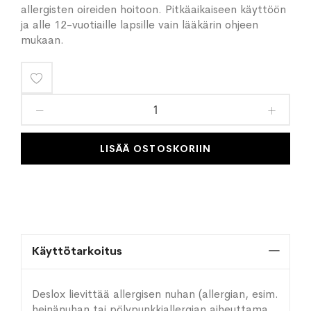
allergisten oireiden hoitoon. Pitkäaikaiseen käyttöön
ja alle 12-vuotiaille lapsille vain lääkärin ohjeen
mukaan.
Lisää
toivelistaan
LISÄÄ OSTOSKORIIN
Käyttötarkoitus
Deslox lievittää allergisen nuhan (allergian, esim.
heinänuhan tai pölypunkkiallergian aiheuttama