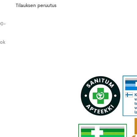
Tilauksen peruutus
00-
ook