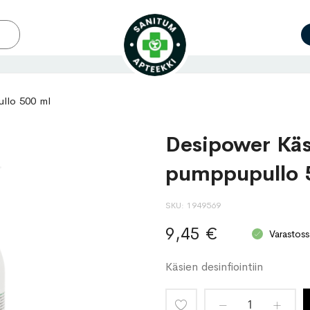
ullo 500 ml
Desipower Käsi
pumppupullo 
SKU
1949569
9,45 €
Varastoss
Käsien desinfiointiin
Lisää