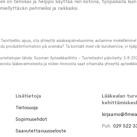
eeli on tehokas ja helppo käyttää niin kotona, työpaikalla kuin
 miellyttävän pehmeiksi ja raikkaiksi.
Tarvitsetko apua, ota yhteyttä asiakaspalveluumme, autamme mielellämme!
du produktinformation på svenska? Ta kontakt med vår kundservice, vi hjälp
uotetietojen lähde: Suomen Apteekkariliitto - Tuotetiedot päivitetty: 5.8.20
evista lääkevalmisteista ja niiden hinnoista saat ottamalla yhteyttä apteekki
Lisätietoja
Lääkealan turva
kehittämiskes
Tietosuoja
kirjaamo@fimea.
Sopimusehdot
Puh.
029 522 3
Saavutettavuusseloste