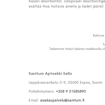
Käsien desinfiointiin. Desipower desinfiointig
sisältää ihoa hoitavia aineita ja kädet jäävät
Behöver 
T
Tarkemmat tiedot kaikista markkinoilla ol
Sanitum Apteekki Sello
Leppävaarankatu 3-9, 02600 Espoo, Suomi
Puhelinnumero:
+358 9 31585890
Email:
asiakaspalvelu@sanitum.fi