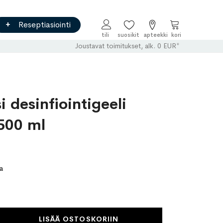
Reseptiasiointi
Ostoskori
Joustavat toimitukset, alk. 0 EUR*
 desinfiointigeeli
500 ml
a
LISÄÄ OSTOSKORIIN