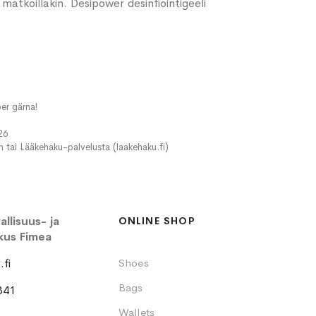
 matkoillakin. Desipower desinfiointigeeli
er gärna!
26
in tai Lääkehaku-palvelusta (laakehaku.fi)
llisuus- ja
ONLINE SHOP
kus Fimea
fi
Shoes
Bags
341
Wallets