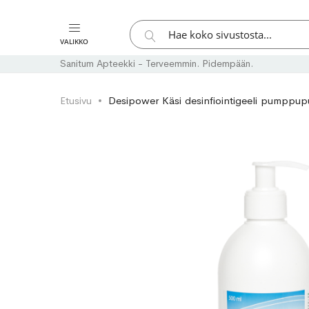
Hae
VALIKKO
Hae
Sanitum Apteekki - Terveemmin. Pidempään.
Etusivu
Desipower Käsi desinfiointigeeli pumppup
Skip
Skip
to
to
the
the
end
beginning
of
of
the
the
images
images
gallery
gallery