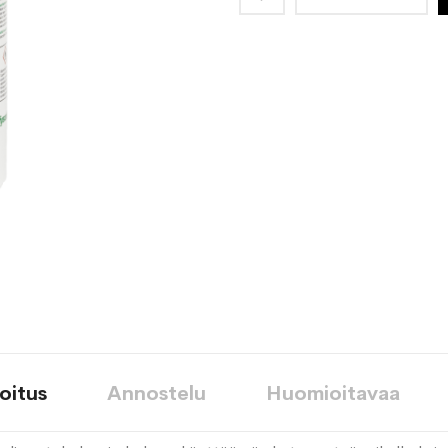
toivelistaan
oitus
Annostelu
Huomioitavaa