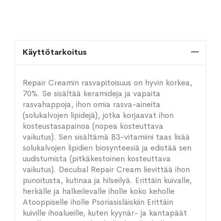
Käyttötarkoitus
Repair Creamin rasvapitoisuus on hyvin korkea,
70%. Se sisältää keramideja ja vapaita
rasvahappoja, ihon omia rasva-aineita
(solukalvojen lipidejä), jotka korjaavat ihon
kosteustasapainoa (nopea kosteuttava
vaikutus). Sen sisältämä B3-vitamiini taas lisää
solukalvojen lipidien biosynteesiä ja edistää sen
uudistumista (pitkäkestoinen kosteuttava
vaikutus). Decubal Repair Cream lievittää ihon
punoitusta, kutinaa ja hilseilyä. Erittäin kuivalle,
herkälle ja halkeilevalle iholle koko keholle
Atooppiselle iholle Psoriasisläiskiin Erittäin
kuiville ihoalueille, kuten kyynär- ja kantapäät