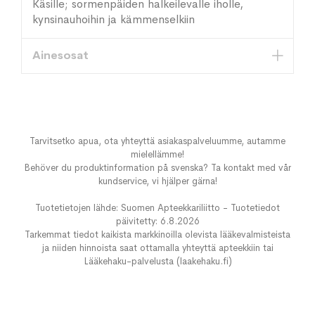
Käsille; sormenpäiden halkeilevalle iholle,
kynsinauhoihin ja kämmenselkiin
Ainesosat
Tarvitsetko apua, ota yhteyttä asiakaspalveluumme, autamme
mielellämme!
Behöver du produktinformation på svenska? Ta kontakt med vår
kundservice, vi hjälper gärna!
Tuotetietojen lähde: Suomen Apteekkariliitto - Tuotetiedot
päivitetty: 6.8.2026
Tarkemmat tiedot kaikista markkinoilla olevista lääkevalmisteista
ja niiden hinnoista saat ottamalla yhteyttä apteekkiin tai
Lääkehaku-palvelusta (laakehaku.fi)