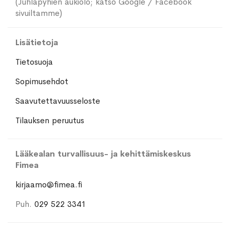
(Juhlapyhien aukiolo; katso Google / Facebook
sivuiltamme)
Lisätietoja
Tietosuoja
Sopimusehdot
Saavutettavuusseloste
Tilauksen peruutus
Lääkealan turvallisuus- ja kehittämiskeskus
Fimea
kirjaamo@fimea.fi
Puh.
029 522 3341