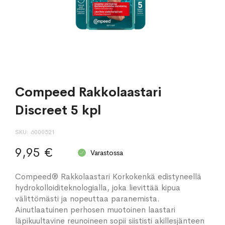
Compeed Rakkolaastari
Discreet 5 kpl
SKU
6000521
9,95 €
Varastossa
Compeed® Rakkolaastari Korkokenkä edistyneellä
hydrokolloiditeknologialla, joka lievittää kipua
välittömästi ja nopeuttaa paranemista.
Ainutlaatuinen perhosen muotoinen laastari
läpikuultavine reunoineen sopii siististi akillesjänteen