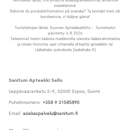
Tarvitsetko apua, ota yhteyttä asiakaspalveluumme, autamme
mielellämme!
Behöver du produktinformation på svenska? Ta kontakt med vår
kundservice, vi hjälper gärna!
Tuotetietojen lähde: Suomen Apteekkariliitto - Tuotetiedot
päivitetty: 6.8.2026
Tarkemmat tiedot kaikista markkinoilla olevista lääkevalmisteista
ja niiden hinnoista saat ottamalla yhteyttä apteekkiin tai
Lääkehaku-palvelusta (laakehaku.fi)
Sanitum Apteekki Sello
Leppävaarankatu 3-9, 02600 Espoo, Suomi
Puhelinnumero:
+358 9 31585890
Email:
asiakaspalvelu@sanitum.fi