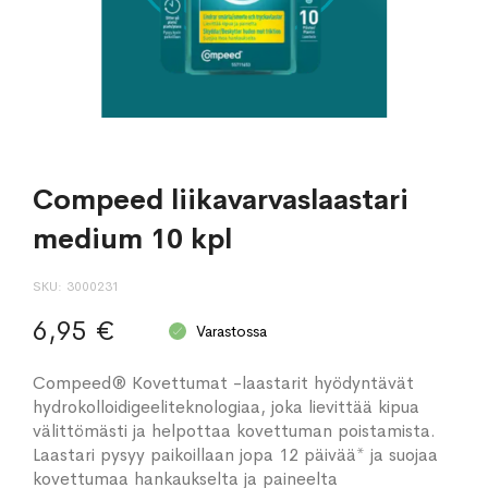
Compeed liikavarvaslaastari
medium 10 kpl
SKU
3000231
6,95 €
Varastossa
Compeed® Kovettumat -laastarit hyödyntävät
hydrokolloidigeeliteknologiaa, joka lievittää kipua
välittömästi ja helpottaa kovettuman poistamista.
Laastari pysyy paikoillaan jopa 12 päivää* ja suojaa
kovettumaa hankaukselta ja paineelta