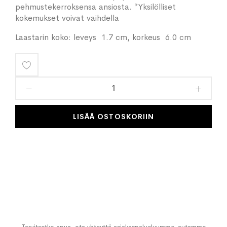
pehmustekerroksensa ansiosta. *Yksilölliset
kokemukset voivat vaihdella
Laastarin koko: leveys 1.7 cm, korkeus 6.0 cm
Lisää
toivelistaan
LISÄÄ OSTOSKORIIN