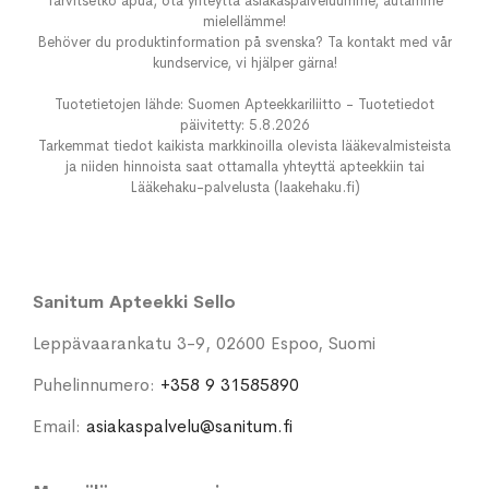
Tarvitsetko apua, ota yhteyttä asiakaspalveluumme, autamme
mielellämme!
Behöver du produktinformation på svenska? Ta kontakt med vår
kundservice, vi hjälper gärna!
Tuotetietojen lähde: Suomen Apteekkariliitto - Tuotetiedot
päivitetty: 5.8.2026
Tarkemmat tiedot kaikista markkinoilla olevista lääkevalmisteista
ja niiden hinnoista saat ottamalla yhteyttä apteekkiin tai
Lääkehaku-palvelusta (laakehaku.fi)
Sanitum Apteekki Sello
Leppävaarankatu 3-9, 02600 Espoo, Suomi
Puhelinnumero:
+358 9 31585890
Email:
asiakaspalvelu@sanitum.fi