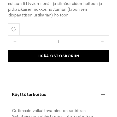
nuhaan liittyvien nenä- ja silmäoireiden hoitoon ja
pitkäaikaisen nokkosihottuman (kroonisen
idiopaattisen urtikarian) hoitoon.
Lisää
toivelistaan
LISÄÄ OSTOSKORIIN
Käyttötarkoitus
Cetimaxin vaikuttava aine on setiritsiini.
Setiritsiini on antihistamiini, jota käytetään