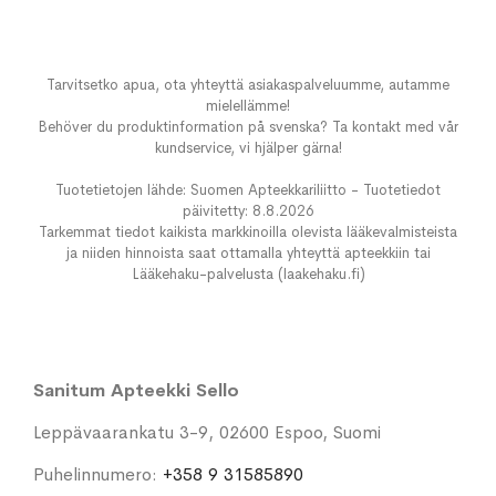
Tarvitsetko apua, ota yhteyttä asiakaspalveluumme, autamme
mielellämme!
Behöver du produktinformation på svenska? Ta kontakt med vår
kundservice, vi hjälper gärna!
Tuotetietojen lähde: Suomen Apteekkariliitto - Tuotetiedot
päivitetty: 8.8.2026
Tarkemmat tiedot kaikista markkinoilla olevista lääkevalmisteista
ja niiden hinnoista saat ottamalla yhteyttä apteekkiin tai
Lääkehaku-palvelusta (laakehaku.fi)
Sanitum Apteekki Sello
Leppävaarankatu 3-9, 02600 Espoo, Suomi
Puhelinnumero:
+358 9 31585890