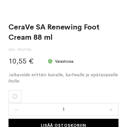
CeraVe SA Renewing Foot
Cream 88 ml
SKU
9267783
10,55 €
Varastossa
Jalkavoide erittäin kuivalle, karhealle ja epätasaiselle
iholle.
Lisää
toivelistaan
LISÄÄ OSTOSKORIIN