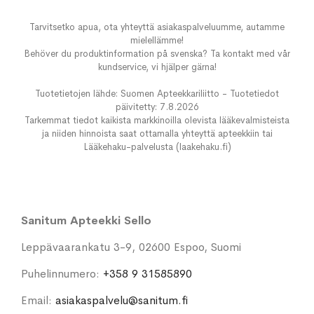
Tarvitsetko apua, ota yhteyttä asiakaspalveluumme, autamme
mielellämme!
Behöver du produktinformation på svenska? Ta kontakt med vår
kundservice, vi hjälper gärna!
Tuotetietojen lähde: Suomen Apteekkariliitto - Tuotetiedot
päivitetty: 7.8.2026
Tarkemmat tiedot kaikista markkinoilla olevista lääkevalmisteista
ja niiden hinnoista saat ottamalla yhteyttä apteekkiin tai
Lääkehaku-palvelusta (laakehaku.fi)
Sanitum Apteekki Sello
Leppävaarankatu 3-9, 02600 Espoo, Suomi
Puhelinnumero:
+358 9 31585890
Email:
asiakaspalvelu@sanitum.fi