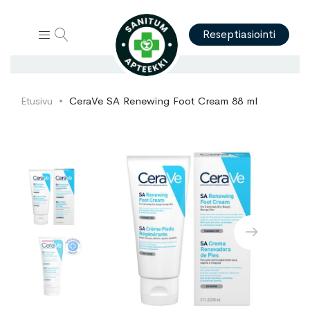
Hae
Reseptiasiointi
Etusivu
CeraVe SA Renewing Foot Cream 88 ml
Skip
Skip
to
to
the
the
end
beginning
of
of
the
the
images
images
gallery
gallery