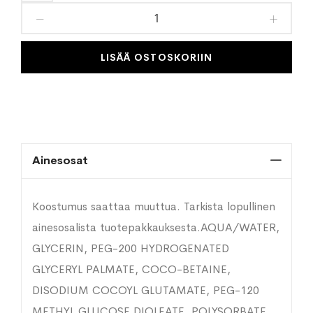
toivelistaan
LISÄÄ OSTOSKORIIN
Ainesosat
Koostumus saattaa muuttua. Tarkista lopullinen
ainesosalista tuotepakkauksesta.AQUA/WATER,
GLYCERIN, PEG-200 HYDROGENATED
GLYCERYL PALMATE, COCO-BETAINE,
DISODIUM COCOYL GLUTAMATE, PEG-120
METHYL GLUCOSE DIOLEATE, POLYSORBATE