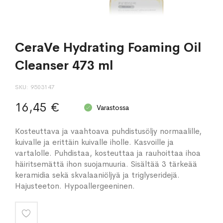
CeraVe Hydrating Foaming Oil
Cleanser 473 ml
SKU
9503147
16,45 €
Varastossa
Kosteuttava ja vaahtoava puhdistusöljy normaalille,
kuivalle ja erittäin kuivalle iholle. Kasvoille ja
vartalolle. Puhdistaa, kosteuttaa ja rauhoittaa ihoa
häiritsemättä ihon suojamuuria. Sisältää 3 tärkeää
keramidia sekä skvalaaniöljyä ja triglyseridejä.
Hajusteeton. Hypoallergeeninen.
Lisää