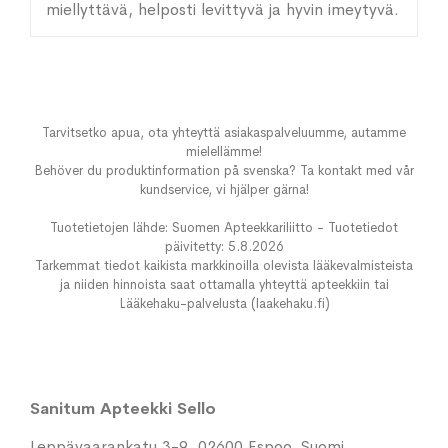
miellyttävä, helposti levittyvä ja hyvin imeytyvä.
Tarvitsetko apua, ota yhteyttä asiakaspalveluumme, autamme
mielellämme!
Behöver du produktinformation på svenska? Ta kontakt med vår
kundservice, vi hjälper gärna!
Tuotetietojen lähde: Suomen Apteekkariliitto - Tuotetiedot
päivitetty: 5.8.2026
Tarkemmat tiedot kaikista markkinoilla olevista lääkevalmisteista
ja niiden hinnoista saat ottamalla yhteyttä apteekkiin tai
Lääkehaku-palvelusta (laakehaku.fi)
Sanitum Apteekki Sello
Leppävaarankatu 3-9, 02600 Espoo, Suomi