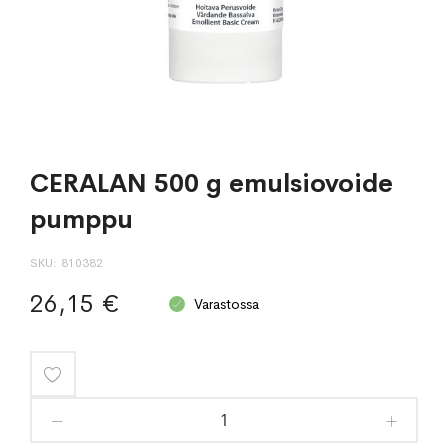
CERALAN 500 g emulsiovoide
pumppu
SKU
810382
26,15 €
Varastossa
Lisää
toivelistaan