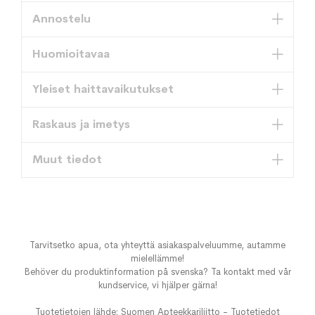
Annostelu
Huomioitavaa
Yleiset haittavaikutukset
Raskaus ja imetys
Muut tiedot
Tarvitsetko apua, ota yhteyttä asiakaspalveluumme, autamme
mielellämme!
Behöver du produktinformation på svenska? Ta kontakt med vår
kundservice, vi hjälper gärna!
Tuotetietojen lähde: Suomen Apteekkariliitto - Tuotetiedot