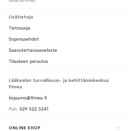
sivuiltamme)
Lisätietoja
Tietosuoja
Sopimusehdot
Saavutettavuusseloste
Tilauksen peruutus
Lääkealan turvallisuus- ja kehittämiskeskus
Fimea
kirjaamo@fimea.fi
Puh.
029 522 3341
ONLINE SHOP