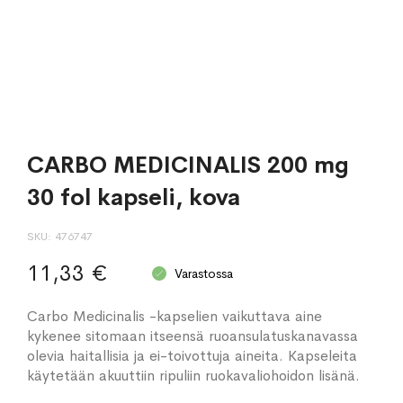
CARBO MEDICINALIS 200 mg
30 fol kapseli, kova
SKU
476747
11,33 €
Varastossa
Carbo Medicinalis -kapselien vaikuttava aine
kykenee sitomaan itseensä ruoansulatuskanavassa
olevia haitallisia ja ei-toivottuja aineita. Kapseleita
käytetään akuuttiin ripuliin ruokavaliohoidon lisänä.