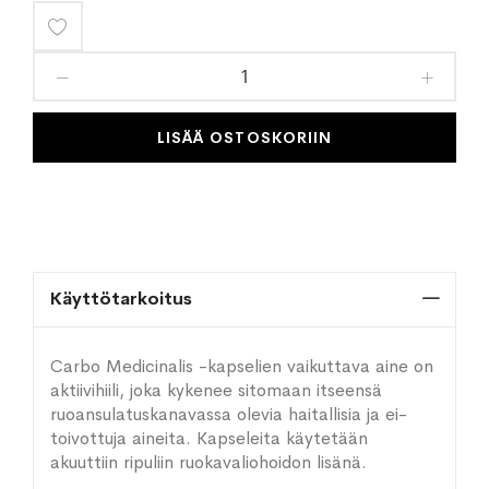
Lisää
toivelistaan
LISÄÄ OSTOSKORIIN
Käyttötarkoitus
Carbo Medicinalis -kapselien vaikuttava aine on
aktiivihiili, joka kykenee sitomaan itseensä
ruoansulatuskanavassa olevia haitallisia ja ei-
toivottuja aineita. Kapseleita käytetään
akuuttiin ripuliin ruokavaliohoidon lisänä.