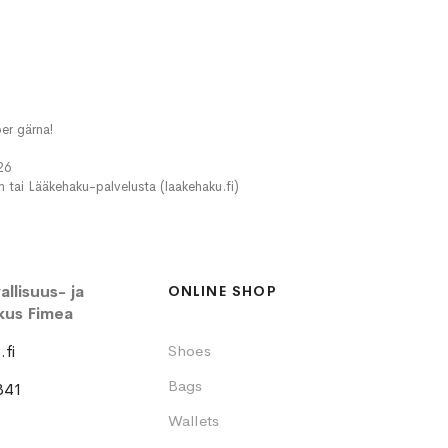
er gärna!
26
in tai Lääkehaku-palvelusta (laakehaku.fi)
llisuus- ja
ONLINE SHOP
kus Fimea
fi
Shoes
Bags
341
Wallets