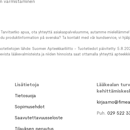
nin varmistaminen
Tarvitsetko apua, ota yhteyttä asiakaspalveluumme, autamme mielellämme!
du produktinformation på svenska? Ta kontakt med vår kundservice, vi hjälp
uotetietojen lähde: Suomen Apteekkariliitto - Tuotetiedot päivitetty: 5.8.20
evista lääkevalmisteista ja niiden hinnoista saat ottamalla yhteyttä apteekki
Lisätietoja
Lääkealan turva
kehittämiskes
Tietosuoja
kirjaamo@fimea.
Sopimusehdot
Puh.
029 522 3
Saavutettavuusseloste
Tilauksen peruutus