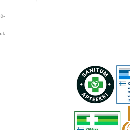
00-
ook