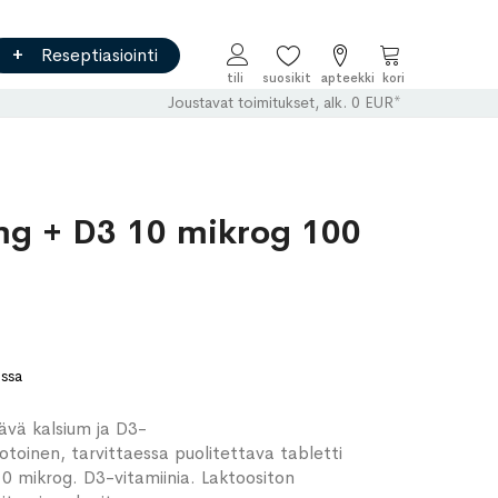
Reseptiasiointi
Ostoskori
Joustavat toimitukset, alk. 0 EUR*
mg + D3 10 mikrog 100
ossa
tävä kalsium ja D3-
otoinen, tarvittaessa puolitettava tabletti
10 mikrog. D3-vitamiinia. Laktoositon