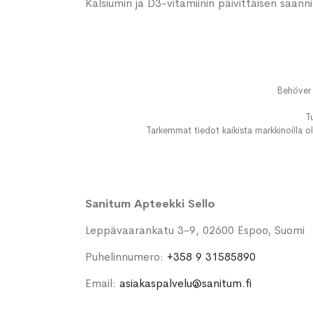
Kalsiumin ja D3-vitamiinin päivittäisen saan
Behöver 
T
Tarkemmat tiedot kaikista markkinoilla ol
Sanitum Apteekki Sello
Leppävaarankatu 3-9, 02600 Espoo, Suomi
Puhelinnumero:
+358 9 31585890
Email:
asiakaspalvelu@sanitum.fi