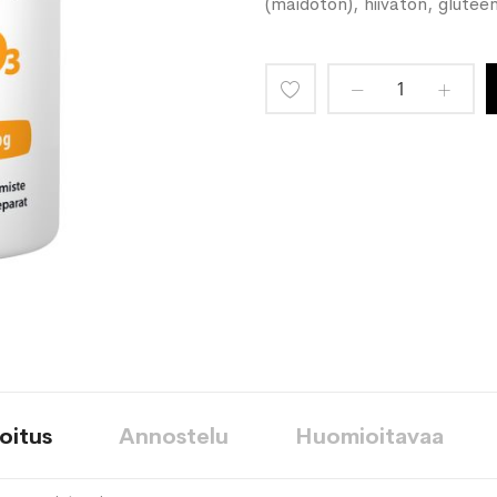
(maidoton), hiivaton, glutee
Lisää
toivelistaan
oitus
Annostelu
Huomioitavaa