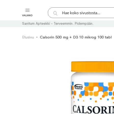
Hae
VALIKKO
Hae
Sanitum Apteekki - Terveemmin. Pidempään.
Etusivu
Calsorin 500 mg + D3 10 mikrog 100 tabl
Skip
Skip
to
to
the
the
end
beginning
of
of
the
the
images
images
gallery
gallery