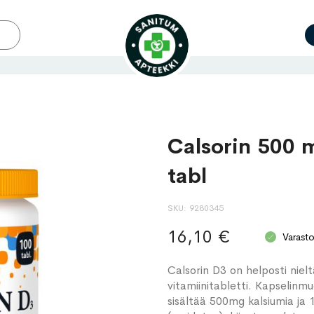
Calsorin 500 
tabl
SKU
9280345
16,10 €
Varast
Calsorin D3 on helposti niel
vitamiinitabletti. Kapselinmu
sisältää 500mg kalsiumia ja 