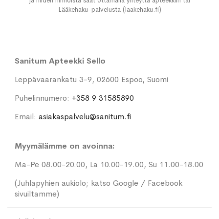
ja niiden hinnoista saat ottamalla yhteyttä apteekkiin tai
Lääkehaku-palvelusta (laakehaku.fi)
Sanitum Apteekki Sello
Leppävaarankatu 3-9, 02600 Espoo, Suomi
Puhelinnumero:
+358 9 31585890
Email:
asiakaspalvelu@sanitum.fi
Myymälämme on avoinna:
Ma-Pe 08.00-20.00, La 10.00-19.00, Su 11.00-18.00
(Juhlapyhien aukiolo; katso Google / Facebook
sivuiltamme)