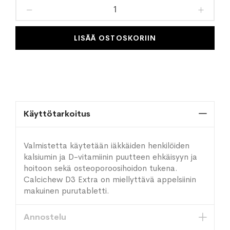
toivelistaan
LISÄÄ OSTOSKORIIN
Käyttötarkoitus
Valmistetta käytetään iäkkäiden henkilöiden
kalsiumin ja D-vitamiinin puutteen ehkäisyyn ja
hoitoon sekä osteoporoosihoidon tukena.
Calcichew D3 Extra on miellyttävä appelsiinin
makuinen purutabletti.
Annostelu