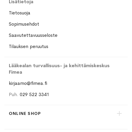
Lisätietoja
Tietosuoja
Sopimusehdot
Saavutettavuusseloste
Tilauksen peruutus
Lääkealan turvallisuus- ja kehittämiskeskus
Fimea
kirjaamo@fimea.fi
Puh.
029 522 3341
ONLINE SHOP