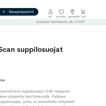
Reseptiasiointi
Ostoskori
Joustavat toimitukset, alk. 0 EUR*
can suppilosuojat
ossa
pömittarin suppilosuojat LF40 takaavat
ksen jokaisella käyttökerralla. Pakkaus
uppilosuojaa, jotka on suunniteltu erityisesti