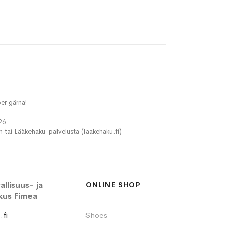
er gärna!
26
in tai Lääkehaku-palvelusta (laakehaku.fi)
llisuus- ja
ONLINE SHOP
kus Fimea
fi
Shoes