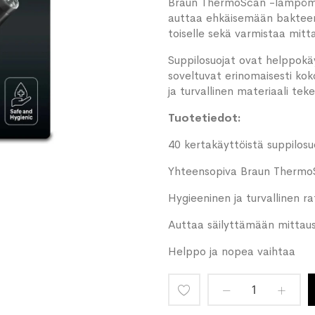
Braun ThermoScan -lämpömitt
auttaa ehkäisemään bakteeri
toiselle sekä varmistaa mitt
Suppilosuojat ovat helppokäy
soveltuvat erinomaisesti ko
ja turvallinen materiaali tek
Tuotetiedot:
40 kertakäyttöistä suppilosu
Yhteensopiva Braun Thermo
Hygieeninen ja turvallinen ra
Auttaa säilyttämään mittau
Helppo ja nopea vaihtaa
Lisää