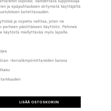
areihin sopiviksi. Vaihdettava suppilosuoja
en ja epäpuhtauksien siirtymistä käyttäjältä
austuloksen luotettavuuden.
ttöisiä ja nopeita vaihtaa, joten ne
ko perheen päivittäiseen käyttöön. Pehmeä
ee käytöstä miellyttävää myös lapsille.
ojaa
Scan -korvalämpömittareiden kanssa
tkaisu
starkkuuden
LISÄÄ OSTOSKORIIN