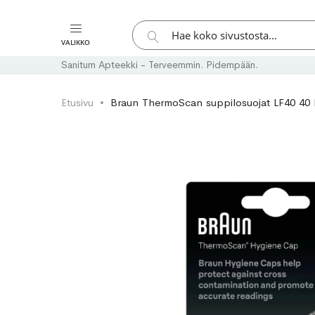
Hae
VALIKKO
Hae
Sanitum Apteekki - Terveemmin. Pidempään.
Etusivu
Braun ThermoScan suppilosuojat LF40 40 
Skip
Skip
to
to
the
the
end
beginning
of
of
the
the
images
images
gallery
gallery