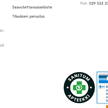
Puh.
029 522 3
Saavutettavuusseloste
Tilauksen peruutus
00-
ook