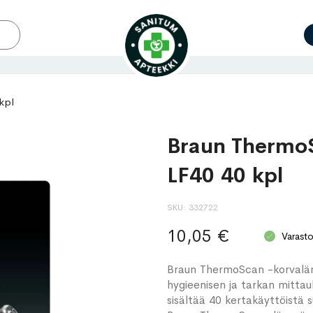
kpl
Braun ThermoS
LF40 40 kpl
SKU
332722
10,05 €
Varast
Braun ThermoScan -korvaläm
hygieenisen ja tarkan mittau
sisältää 40 kertakäyttöistä s