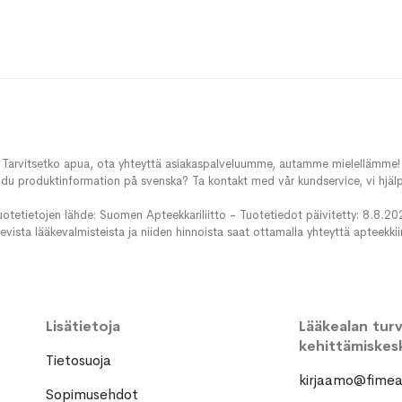
toivelistaan
Tarvitsetko apua, ota yhteyttä asiakaspalveluumme, autamme mielellämme!
du produktinformation på svenska? Ta kontakt med vår kundservice, vi hjälp
uotetietojen lähde: Suomen Apteekkariliitto - Tuotetiedot päivitetty: 8.8.20
evista lääkevalmisteista ja niiden hinnoista saat ottamalla yhteyttä apteekki
Lisätietoja
Lääkealan turva
kehittämiskes
Tietosuoja
kirjaamo@fimea.
Sopimusehdot