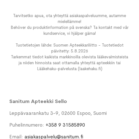
Tarvitsetko apua, ota yhteyttä asiakaspalveluumme, autamme
mielellämme!
Behöver du produktinformation på svenska? Ta kontakt med vår
kundservice, vi hjälper gärna!
Tuotetietojen lähde: Suomen Apteekkariliitto - Tuotetiedot
päivitetty: 5.8.2026
Tarkemmat tiedot kaikista markkinoilla olevista lääkevalmisteista
ja niiden hinnoista saat ottamalla yhteyttä apteekkiin tai
Lääkehaku-palvelusta (laakehaku.fi)
Sanitum Apteekki Sello
Leppävaarankatu 3-9, 02600 Espoo, Suomi
Puhelinnumero:
+358 9 31585890
Email:
asiakaspalvelu@sanitum.fi