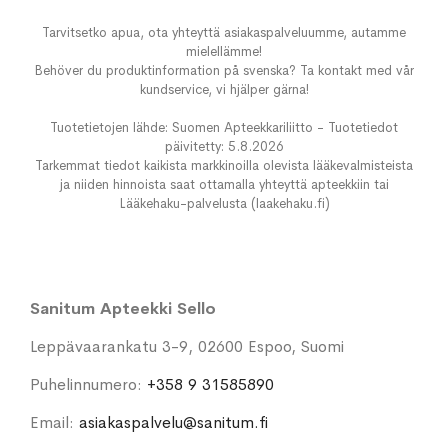
Tarvitsetko apua, ota yhteyttä asiakaspalveluumme, autamme
mielellämme!
Behöver du produktinformation på svenska? Ta kontakt med vår
kundservice, vi hjälper gärna!
Tuotetietojen lähde: Suomen Apteekkariliitto - Tuotetiedot
päivitetty: 5.8.2026
Tarkemmat tiedot kaikista markkinoilla olevista lääkevalmisteista
ja niiden hinnoista saat ottamalla yhteyttä apteekkiin tai
Lääkehaku-palvelusta (laakehaku.fi)
Sanitum Apteekki Sello
Leppävaarankatu 3-9, 02600 Espoo, Suomi
Puhelinnumero:
+358 9 31585890
Email:
asiakaspalvelu@sanitum.fi