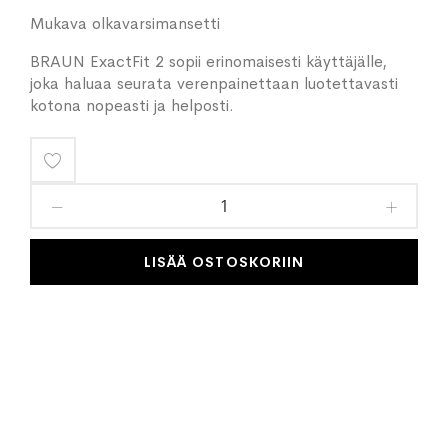
Mukava olkavarsimansetti
BRAUN ExactFit 2 sopii erinomaisesti käyttäjälle,
joka haluaa seurata verenpainettaan luotettavasti
kotona nopeasti ja helposti.
Lisää
toivelistaan
LISÄÄ OSTOSKORIIN