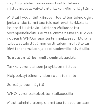
näyttö ja yhden painikkeen käyttö tekevät
mittaamisesta vaivatonta kaikenikäisille käyttäjille.
Mittari hyödyntää kliinisesti testattua teknologiaa,
jonka ansiosta mittaustulokset ovat tarkkoja ja
helposti tulkittavia. Laitteen värikoodattu
verenpaineluokitus auttaa ymmärtämään tuloksia
nopeasti WHO:n suositusten mukaisesti. Mukana
tuleva säädettävä mansetti takaa miellyttävän
käyttökokemuksen ja sopii useimmille käyttäjille.
Tuotteen tärkeimmät ominaisuudet:
Tarkka verenpaineen ja sykkeen mittaus
Helppokäyttöinen yhden napin toiminto
Selkeä ja suuri näyttö
WHO-verenpaineluokitus värikoodeilla
Muistitoiminto aiempien mittausten seurantaan