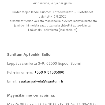
kundservice, vi hjälper gärna!
Tuotetietojen lähde: Suomen Apteekkariliitto - Tuotetiedot
päivitetty: 6.8.2026
Tarkemmat tiedot kaikista markkinoilla olevista lääkevalmisteista
ja niiden hinnoista saat ottamalla yhteyttä apteekkiin tai
Lääkehaku-palvelusta (laakehaku.fi)
Sanitum Apteekki Sello
Leppävaarankatu 3-9, 02600 Espoo, Suomi
Puhelinnumero:
+358 9 31585890
Email:
asiakaspalvelu@sanitum.fi
Myymälämme on avoinna:
Ma-Pe 08.00-20.00, La 10.00-19.00, Su 11.00-18.00