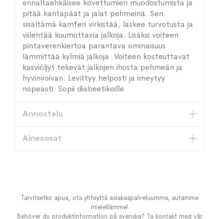
ennaltaehkäisee kovettumien muodostumista ja
pitää kantapäät ja jalat pehmeinä. Sen
sisältämä kamferi virkistää, laskee turvotusta ja
viilentää kuumottavia jalkoja. Lisäksi voiteen
pintaverenkiertoa parantava ominaisuus
lämmittää kylmiä jalkoja. Voiteen kosteuttavat
kasviöljyt tekevät jalkojen ihosta pehmeän ja
hyvinvoivan. Levittyy helposti ja imeytyy
nopeasti. Sopii diabeetikoille.
Annostelu
Ainesosat
Tarvitsetko apua, ota yhteyttä asiakaspalveluumme, autamme
mielellämme!
Behöver du produktinformation på svenska? Ta kontakt med vår