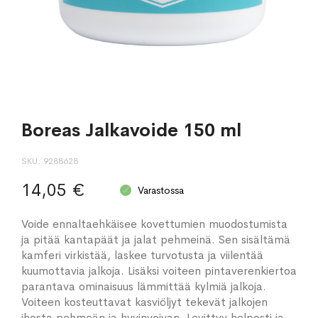
Boreas Jalkavoide 150 ml
SKU
9288628
14,05 €
Varastossa
Voide ennaltaehkäisee kovettumien muodostumista
ja pitää kantapäät ja jalat pehmeinä. Sen sisältämä
kamferi virkistää, laskee turvotusta ja viilentää
kuumottavia jalkoja. Lisäksi voiteen pintaverenkiertoa
parantava ominaisuus lämmittää kylmiä jalkoja.
Voiteen kosteuttavat kasviöljyt tekevät jalkojen
ihosta pehmeän ja hyvinvoivan. Levittyy helposti ja