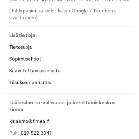
(Juhlapyhien aukiolo; katso Google / Facebook
sivuiltamme)
Lisätietoja
Tietosuoja
Sopimusehdot
Saavutettavuusseloste
Tilauksen peruutus
Lääkealan turvallisuus- ja kehittämiskeskus
Fimea
kirjaamo@fimea.fi
Puh.
029 522 3341