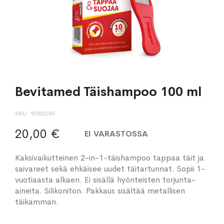
Bevitamed Täishampoo 100 ml
SKU
9280290
20,00 €
EI VARASTOSSA
Kaksivaikutteinen 2-in-1-täishampoo tappaa täit ja
saivareet sekä ehkäisee uudet täitartunnat. Sopii 1-
vuotiaasta alkaen. Ei sisällä hyönteisten torjunta-
aineita. Silikoniton. Pakkaus sisältää metallisen
täikamman.