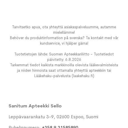
Tarvitsetko apua, ota yhteyttä asiakaspalveluumme, autamme
mielellämme!
Behöver du produktinformation på svenska? Ta kontakt med vår
kundservice, vi hjälper gärna!
Tuotetietojen lähde: Suomen Apteekkariliitto - Tuotetiedot
päivitetty: 6.8.2026
Tarkemmat tiedot kaikista markkinoilla olevista lääkevalmisteista
ja niiden hinnoista saat ottamalla yhteyttä apteekkiin tai
Lääkehaku-palvelusta (laakehaku.fi)
Sanitum Apteekki Sello
Leppävaarankatu 3-9, 02600 Espoo, Suomi
Puhelinnumero:
+358 9 31585890