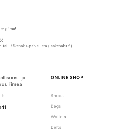
er gärna!
26
in tai Lääkehaku-palvelusta (laakehaku.fi)
llisuus- ja
ONLINE SHOP
kus Fimea
fi
Shoes
Bags
341
Wallets
Belts