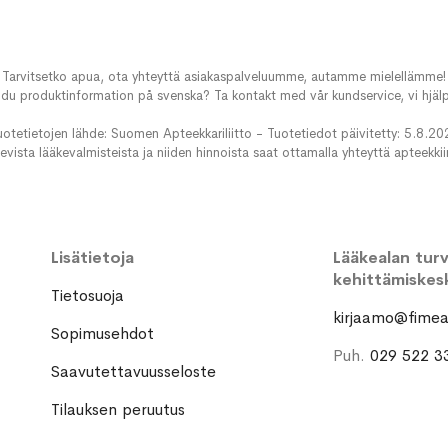
Tarvitsetko apua, ota yhteyttä asiakaspalveluumme, autamme mielellämme!
du produktinformation på svenska? Ta kontakt med vår kundservice, vi hjälp
uotetietojen lähde: Suomen Apteekkariliitto - Tuotetiedot päivitetty: 5.8.20
evista lääkevalmisteista ja niiden hinnoista saat ottamalla yhteyttä apteekki
Lisätietoja
Lääkealan turva
kehittämiskes
Tietosuoja
kirjaamo@fimea.
Sopimusehdot
Puh.
029 522 3
Saavutettavuusseloste
Tilauksen peruutus