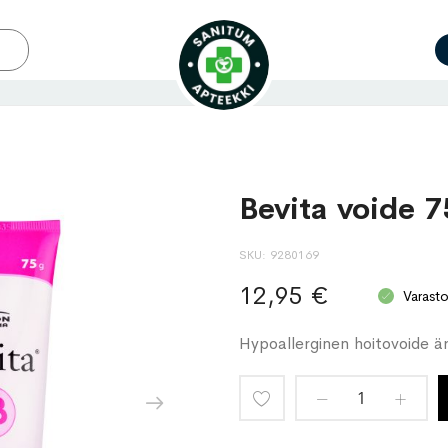
Bevita voide 7
SKU
9280169
12,95 €
Varast
Hypoallerginen hoitovoide ärt
Lisää
toivelistaan