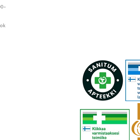
00-
ook