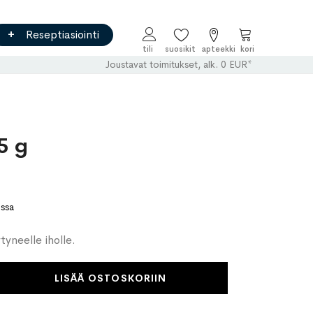
Reseptiasiointi
Ostoskori
Joustavat toimitukset, alk. 0 EUR*
5 g
ossa
yneelle iholle.
LISÄÄ OSTOSKORIIN