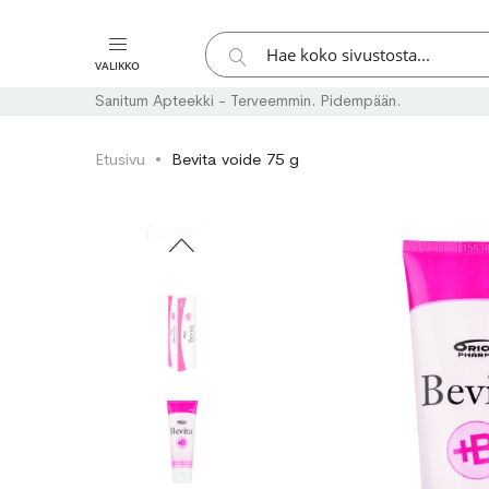
Hae
VALIKKO
Hae
Sanitum Apteekki - Terveemmin. Pidempään.
Etusivu
Bevita voide 75 g
Skip
Skip
to
to
the
the
end
beginning
of
of
the
the
images
images
gallery
gallery