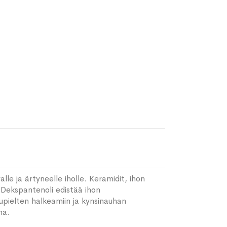
lle ja ärtyneelle iholle. Keramidit, ihon
 Dekspantenoli edistää ihon
uupielten halkeamiin ja kynsinauhan
na.