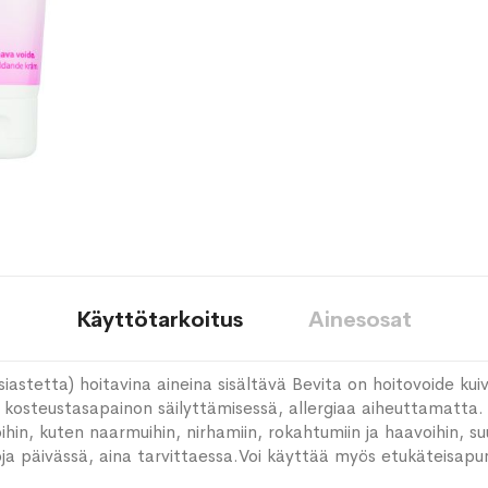
Käyttötarkoitus
Ainesosat
astetta) hoitavina aineina sisältävä Bevita on hoitovoide kuiva
 kosteustasapainon säilyttämisessä, allergiaa aiheuttamatta.
ihin, kuten naarmuihin, nirhamiin, rokahtumiin ja haavoihin, s
oja päivässä, aina tarvittaessa.Voi käyttää myös etukäteisapu