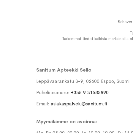
Behöver 
T
Tarkemmat tiedot kaikista markkinoilla ol
Sanitum Apteekki Sello
Leppävaarankatu 3-9, 02600 Espoo, Suomi
Puhelinnumero:
+358 9 31585890
Email:
asiakaspalvelu@sanitum.fi
Myymälämme on avoinna:
Ma-Pe 08.00-20.00, La 10.00-19.00, Su 11.