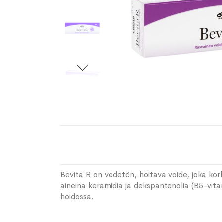
Bevita R on vedetön, hoitava voide, joka kork
aineina keramidia ja dekspantenolia (B5-vit
hoidossa.