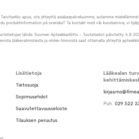
Tarvitsetko apua, ota yhteyttä asiakaspalveluumme, autamme mielellämme!
du produktinformation på svenska? Ta kontakt med vår kundservice, vi hjälp
uotetietojen lähde: Suomen Apteekkariliitto - Tuotetiedot päivitetty: 6.8.20
evista lääkevalmisteista ja niiden hinnoista saat ottamalla yhteyttä apteekki
Lisätietoja
Lääkealan turva
kehittämiskes
Tietosuoja
kirjaamo@fimea.
Sopimusehdot
Puh.
029 522 3
Saavutettavuusseloste
Tilauksen peruutus
00-