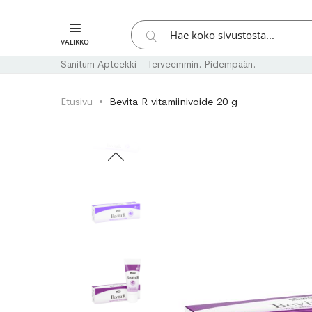
Hae
VALIKKO
Hae
Sanitum Apteekki - Terveemmin. Pidempään.
Etusivu
Bevita R vitamiinivoide 20 g
Skip
Skip
to
to
the
the
end
beginning
of
of
the
the
images
images
gallery
gallery