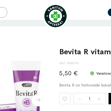
Bevita R vitam
SKU
9280191
5,50 €
Varastoss
Bevita R on hoitovoide kuivall
Lisää
toivelistaan