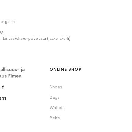
er gärna!
26
in tai Lääkehaku-palvelusta (laakehaku.fi)
llisuus- ja
ONLINE SHOP
kus Fimea
fi
Shoes
Bags
341
Wallets
Belts