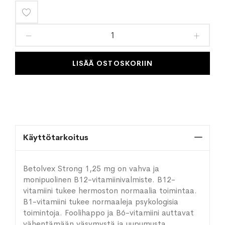
Lisää
toivelistaan
LISÄÄ OSTOSKORIIN
Käyttötarkoitus
Betolvex Strong 1,25 mg on vahva ja
monipuolinen B12-vitamiinivalmiste. B12-
vitamiini tukee hermoston normaalia toimintaa.
B1-vitamiini tukee normaaleja psykologisia
toimintoja. Foolihappo ja B6-vitamiini auttavat
vähentämään väsymystä ja uupumusta.