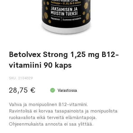
Betolvex Strong 1,25 mg B12-
vitamiini 90 kaps
SKU
2104529
28,75 €
Varastossa
Vahva ja monipuolinen B12-vitamiini.
Ravintolisä ei korvaa tasapainoista ja monipuolista
ruokavaliota eikä terveitä elämäntapoja.
Ohjeenmukaista annosta ei saa ylittää.