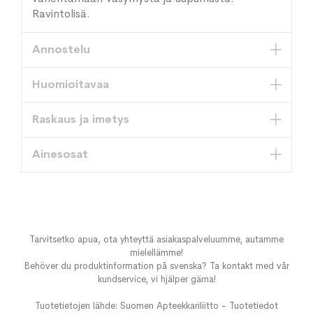
Ravintolisä.
Annostelu
Huomioitavaa
Raskaus ja imetys
Ainesosat
Tarvitsetko apua, ota yhteyttä asiakaspalveluumme, autamme
mielellämme!
Behöver du produktinformation på svenska? Ta kontakt med vår
kundservice, vi hjälper gärna!
Tuotetietojen lähde: Suomen Apteekkariliitto - Tuotetiedot