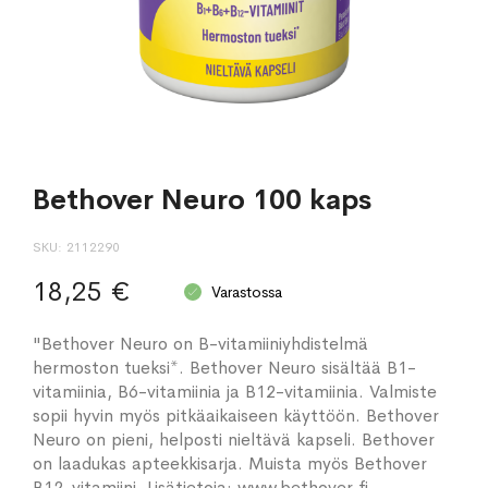
Bethover Neuro 100 kaps
SKU
2112290
18,25 €
Varastossa
"Bethover Neuro on B-vitamiiniyhdistelmä
hermoston tueksi*. Bethover Neuro sisältää B1-
vitamiinia, B6-vitamiinia ja B12-vitamiinia. Valmiste
sopii hyvin myös pitkäaikaiseen käyttöön. Bethover
Neuro on pieni, helposti nieltävä kapseli. Bethover
on laadukas apteekkisarja. Muista myös Bethover
B12-vitamiini. Lisätietoja: www.bethover.fi