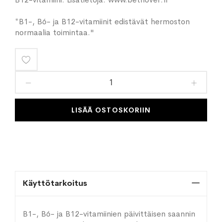
*B1-, B6- ja B12-vitamiinit edistävät hermoston
normaalia toimintaa."
Lisää
toivelistaan
LISÄÄ OSTOSKORIIN
Käyttötarkoitus
B1-, B6- ja B12-vitamiinien päivittäisen saannin