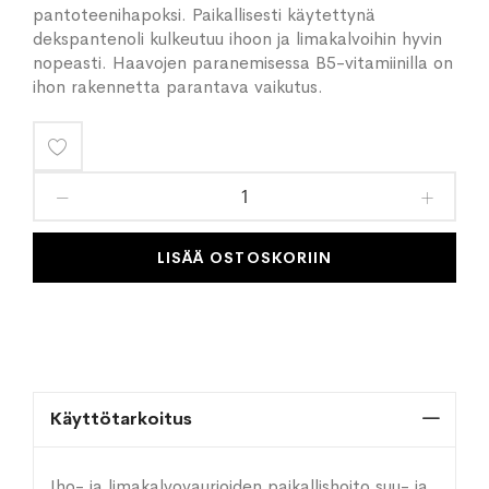
pantoteenihapoksi. Paikallisesti käytettynä
dekspantenoli kulkeutuu ihoon ja limakalvoihin hyvin
nopeasti. Haavojen paranemisessa B5-vitamiinilla on
ihon rakennetta parantava vaikutus.
Lisää
toivelistaan
LISÄÄ OSTOSKORIIN
Käyttötarkoitus
Iho- ja limakalvovaurioiden paikallishoito suu- ja