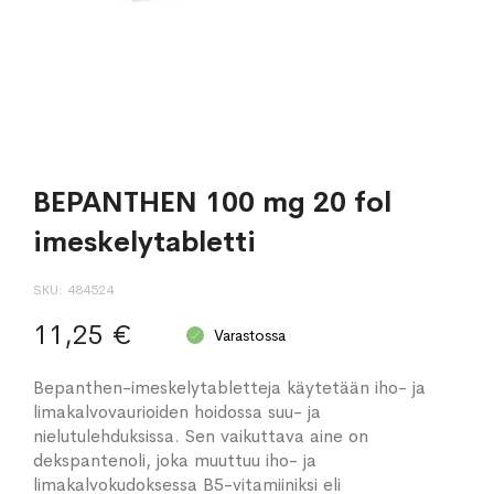
BEPANTHEN 100 mg 20 fol
imeskelytabletti
SKU
484524
11,25 €
Varastossa
Bepanthen-imeskelytabletteja käytetään iho- ja
limakalvovaurioiden hoidossa suu- ja
nielutulehduksissa. Sen vaikuttava aine on
dekspantenoli, joka muuttuu iho- ja
limakalvokudoksessa B5-vitamiiniksi eli