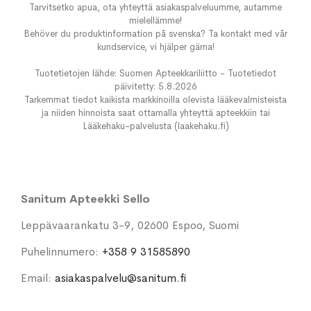
Tarvitsetko apua, ota yhteyttä asiakaspalveluumme, autamme
mielellämme!
Behöver du produktinformation på svenska? Ta kontakt med vår
kundservice, vi hjälper gärna!
Tuotetietojen lähde: Suomen Apteekkariliitto - Tuotetiedot
päivitetty: 5.8.2026
Tarkemmat tiedot kaikista markkinoilla olevista lääkevalmisteista
ja niiden hinnoista saat ottamalla yhteyttä apteekkiin tai
Lääkehaku-palvelusta (laakehaku.fi)
Sanitum Apteekki Sello
Leppävaarankatu 3-9, 02600 Espoo, Suomi
Puhelinnumero:
+358 9 31585890
Email:
asiakaspalvelu@sanitum.fi