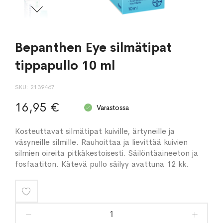
Bepanthen Eye silmätipat
tippapullo 10 ml
SKU
2139467
16,95 €
Varastossa
Kosteuttavat silmätipat kuiville, ärtyneille ja
väsyneille silmille. Rauhoittaa ja lievittää kuivien
silmien oireita pitkäkestoisesti. Säilöntäaineeton ja
fosfaatiton. Kätevä pullo säilyy avattuna 12 kk.
Lisää
toivelistaan