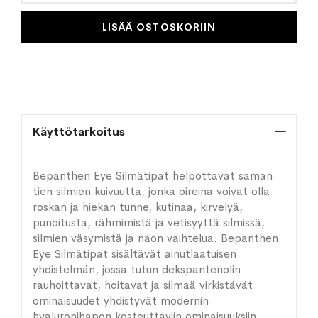
LISÄÄ OSTOSKORIIN
Käyttötarkoitus
Bepanthen Eye Silmätipat helpottavat saman
tien silmien kuivuutta, jonka oireina voivat olla
roskan ja hiekan tunne, kutinaa, kirvelyä,
punoitusta, rähmimistä ja vetisyyttä silmissä,
silmien väsymistä ja näön vaihtelua. Bepanthen
Eye Silmätipat sisältävät ainutlaatuisen
yhdistelmän, jossa tutun dekspantenolin
rauhoittavat, hoitavat ja silmää virkistävät
ominaisuudet yhdistyvät modernin
hyaluronihapon kosteuttaviin ominaisuuksiin.