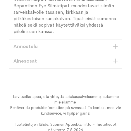
Bepanthen Eye Silmätipat muodostavat silmän
sarveiskalvolle tasaisen, kirkkaan ja
pitkäkestoisen suojakalvon. Tipat eivät sumenna
näköä sekä sopivat käytettäväksi yhdessä
piilolinssien kanssa.
Annostelu
Ainesosat
Tarvitsetko apua, ota yhteyttä asiakaspalveluumme, autamme
mielellämme!
Behöver du produktinformation på svenska? Ta kontakt med vår
kundservice, vi hjälper gärna!
Tuotetietojen lähde: Suomen Apteekkariliitto - Tuotetiedot
päivitetty: 7.8.2026