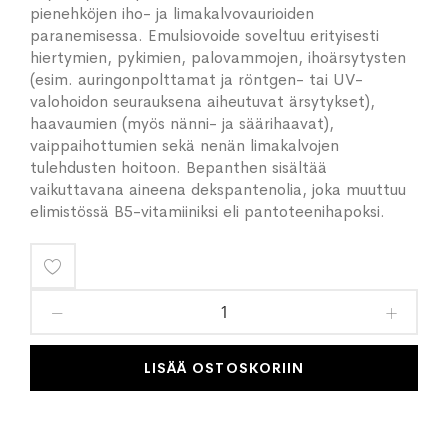
pienehköjen iho- ja limakalvovaurioiden
paranemisessa. Emulsiovoide soveltuu erityisesti
hiertymien, pykimien, palovammojen, ihoärsytysten
(esim. auringonpolttamat ja röntgen- tai UV-
valohoidon seurauksena aiheutuvat ärsytykset),
haavaumien (myös nänni- ja säärihaavat),
vaippaihottumien sekä nenän limakalvojen
tulehdusten hoitoon. Bepanthen sisältää
vaikuttavana aineena dekspantenolia, joka muuttuu
elimistössä B5-vitamiiniksi eli pantoteenihapoksi.
Lisää
toivelistaan
LISÄÄ OSTOSKORIIN