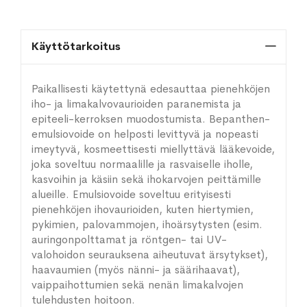
Käyttötarkoitus
Paikallisesti käytettynä edesauttaa pienehköjen
iho- ja limakalvovaurioiden paranemista ja
epiteeli-kerroksen muodostumista. Bepanthen-
emulsiovoide on helposti levittyvä ja nopeasti
imeytyvä, kosmeettisesti miellyttävä lääkevoide,
joka soveltuu normaalille ja rasvaiselle iholle,
kasvoihin ja käsiin sekä ihokarvojen peittämille
alueille. Emulsiovoide soveltuu erityisesti
pienehköjen ihovaurioiden, kuten hiertymien,
pykimien, palovammojen, ihoärsytysten (esim.
auringonpolttamat ja röntgen- tai UV-
valohoidon seurauksena aiheutuvat ärsytykset),
haavaumien (myös nänni- ja säärihaavat),
vaippaihottumien sekä nenän limakalvojen
tulehdusten hoitoon.