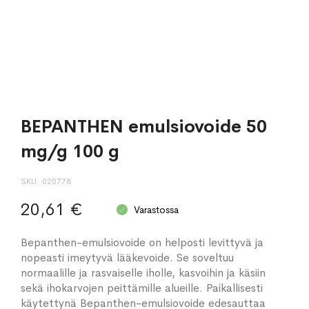
BEPANTHEN emulsiovoide 50
mg/g 100 g
SKU
020778
20,61 €
Varastossa
Bepanthen-emulsiovoide on helposti levittyvä ja
nopeasti imeytyvä lääkevoide. Se soveltuu
normaalille ja rasvaiselle iholle, kasvoihin ja käsiin
sekä ihokarvojen peittämille alueille. Paikallisesti
käytettynä Bepanthen-emulsiovoide edesauttaa