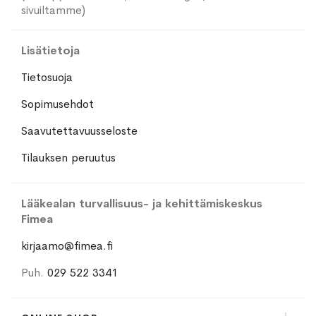
sivuiltamme)
Lisätietoja
Tietosuoja
Sopimusehdot
Saavutettavuusseloste
Tilauksen peruutus
Lääkealan turvallisuus- ja kehittämiskeskus
Fimea
kirjaamo@fimea.fi
Puh.
029 522 3341