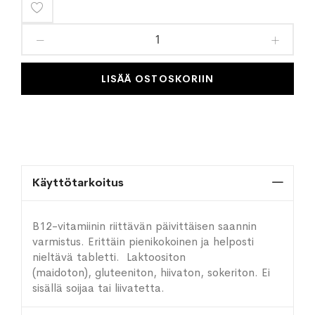
Lisää
toivelistaan
LISÄÄ OSTOSKORIIN
Käyttötarkoitus
B12-vitamiinin riittävän päivittäisen saannin
varmistus. Erittäin pienikokoinen ja helposti
nieltävä tabletti. Laktoositon
(maidoton), gluteeniton, hiivaton, sokeriton. Ei
sisällä soijaa tai liivatetta.