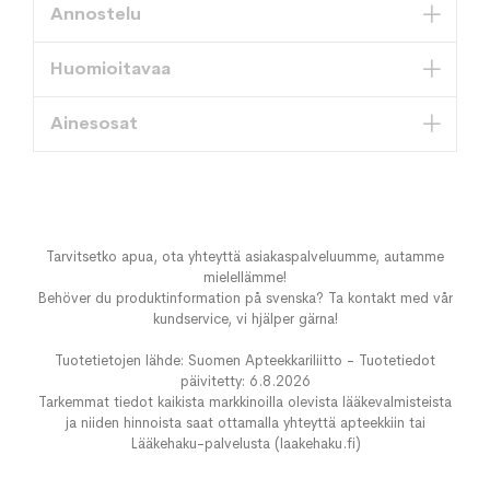
Annostelu
Huomioitavaa
Ainesosat
Tarvitsetko apua, ota yhteyttä asiakaspalveluumme, autamme
mielellämme!
Behöver du produktinformation på svenska? Ta kontakt med vår
kundservice, vi hjälper gärna!
Tuotetietojen lähde: Suomen Apteekkariliitto - Tuotetiedot
päivitetty: 6.8.2026
Tarkemmat tiedot kaikista markkinoilla olevista lääkevalmisteista
ja niiden hinnoista saat ottamalla yhteyttä apteekkiin tai
Lääkehaku-palvelusta (laakehaku.fi)