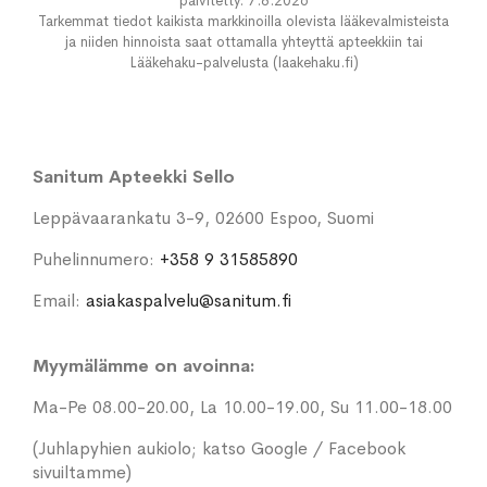
päivitetty: 7.8.2026
Tarkemmat tiedot kaikista markkinoilla olevista lääkevalmisteista
ja niiden hinnoista saat ottamalla yhteyttä apteekkiin tai
Lääkehaku-palvelusta (laakehaku.fi)
Sanitum Apteekki Sello
Leppävaarankatu 3-9, 02600 Espoo, Suomi
Puhelinnumero:
+358 9 31585890
Email:
asiakaspalvelu@sanitum.fi
Myymälämme on avoinna:
Ma-Pe 08.00-20.00, La 10.00-19.00, Su 11.00-18.00
(Juhlapyhien aukiolo; katso Google / Facebook
sivuiltamme)