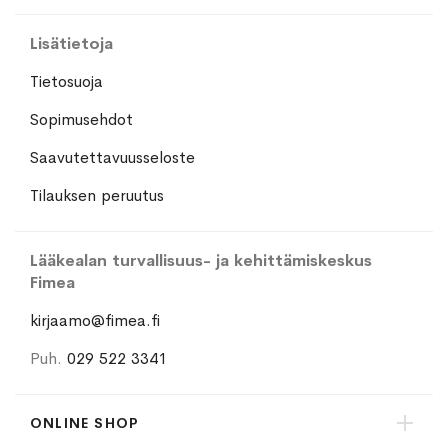
Lisätietoja
Tietosuoja
Sopimusehdot
Saavutettavuusseloste
Tilauksen peruutus
Lääkealan turvallisuus- ja kehittämiskeskus
Fimea
kirjaamo@fimea.fi
Puh.
029 522 3341
ONLINE SHOP