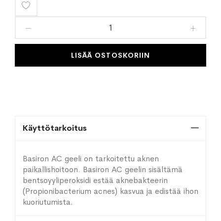
Lisää
toivelistaan
LISÄÄ OSTOSKORIIN
Käyttötarkoitus
Basiron AC geeli on tarkoitettu aknen
paikallishoitoon. Basiron AC geelin sisältämä
bentsoyyliperoksidi estää aknebakteerin
(Propionibacterium acnes) kasvua ja edistää ihon
kuoriutumista.