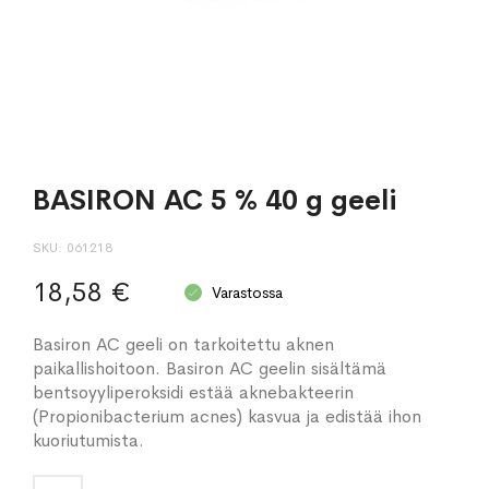
BASIRON AC 5 % 40 g geeli
SKU
061218
18,58 €
Varastossa
Basiron AC geeli on tarkoitettu aknen
paikallishoitoon. Basiron AC geelin sisältämä
bentsoyyliperoksidi estää aknebakteerin
(Propionibacterium acnes) kasvua ja edistää ihon
kuoriutumista.