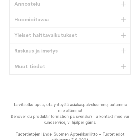
Annostelu
Huomioitavaa
Yleiset haittavaikutukset
Raskaus ja imetys
Muut tiedot
Tarvitsetko apua, ota yhteyttä asiakaspalveluumme, autamme
mielellämme!
Behöver du produktinformation på svenska? Ta kontakt med vår
kundservice, vi hjälper gärna!
Tuotetietojen lähde: Suomen Apteekkariliitto - Tuotetiedot