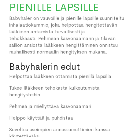
PIENILLE LAPSILLE
Babyhaler
on vauvoille ja pienille lapsille suunniteltu
inhalaatiokammio, joka helpottaa hengitettävän
lääkkeen antamista turvallisesti ja
tehokkaasti. Pehmeän kasvonaamarin ja tilavan
säiliön ansiosta lääkkeen hengittäminen onnistuu
rauhallisesti normaalin hengityksen mukana.
Babyhalerin edut
Helpottaa lääkkeen ottamista pienillä lapsilla
Tukee lääkkeen tehokasta kulkeutumista
hengitysteihin
Pehmeä ja miellyttävä kasvonaamari
Helppo käyttää ja puhdistaa
Soveltuu useimpien annossumuttimien kanssa
käytettäväksi