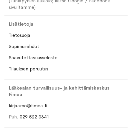
(Juhlapyhien aukiolo; katso Google / Facebook
sivuiltamme)
Lisätietoja
Tietosuoja
Sopimusehdot
Saavutettavuusseloste
Tilauksen peruutus
Lääkealan turvallisuus- ja kehittämiskeskus
Fimea
kirjaamo@fimea.fi
Puh.
029 522 3341