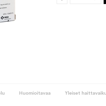
toivelistaan
lu
Huomioitavaa
Yleiset haittavaik