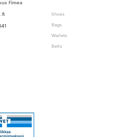
kus Fimea
fi
Shoes
Bags
341
Wallets
Belts