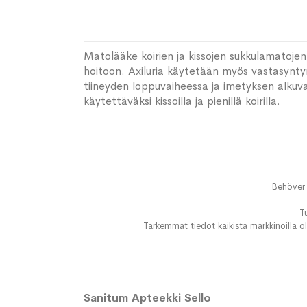
Matolääke koirien ja kissojen sukkulamatojen
hoitoon. Axiluria käytetään myös vastasynty
tiineyden loppuvaiheessa ja imetyksen alkuv
käytettäväksi kissoilla ja pienillä koirilla.
Behöver 
T
Tarkemmat tiedot kaikista markkinoilla ol
Sanitum Apteekki Sello