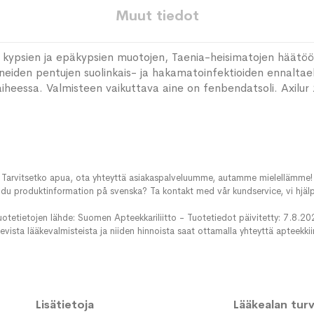
Muut tiedot
 kypsien ja epäkypsien muotojen, Taenia-heisimatojen häätöön 
neiden pentujen suolinkais- ja hakamatoinfektioiden ennaltaeh
aiheessa. Valmisteen vaikuttava aine on fenbendatsoli. Axilur
Tarvitsetko apua, ota yhteyttä asiakaspalveluumme, autamme mielellämme!
du produktinformation på svenska? Ta kontakt med vår kundservice, vi hjälp
uotetietojen lähde: Suomen Apteekkariliitto - Tuotetiedot päivitetty: 7.8.20
evista lääkevalmisteista ja niiden hinnoista saat ottamalla yhteyttä apteekki
Lisätietoja
Lääkealan turva