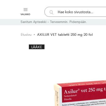
Hae
VALIKKO
Hae
Sanitum Apteekki - Terveemmin. Pidempään.
Etusivu
AXILUR VET tabletti 250 mg 20 fol
Skip
Skip
LÄÄKE
to
to
the
the
end
beginning
of
of
the
the
images
images
gallery
gallery