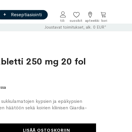
Reseptiasiointi
Ostoskori
Joustavat toimitukset, alk. 0 EUR*
bletti 250 mg 20 fol
ossa
n sukkulamatojen kypsien ja epäkypsien
n häätöön sekä koirien kliinisen Giardia-
LISÄÄ OSTOSKORIIN