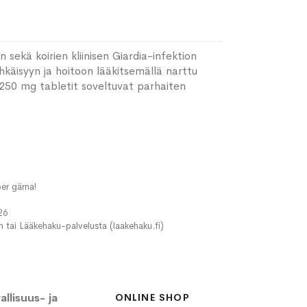
sekä koirien kliinisen Giardia-infektion
käisyyn ja hoitoon lääkitsemällä narttu
 250 mg tabletit soveltuvat parhaiten
er gärna!
26
in tai Lääkehaku-palvelusta (laakehaku.fi)
llisuus- ja
ONLINE SHOP