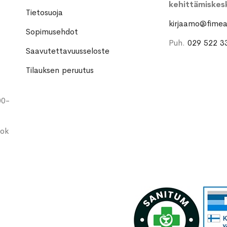
kehittämiskes
Tietosuoja
kirjaamo@fimea.
Sopimusehdot
Puh.
029 522 3
Saavutettavuusseloste
Tilauksen peruutus
00-
ook