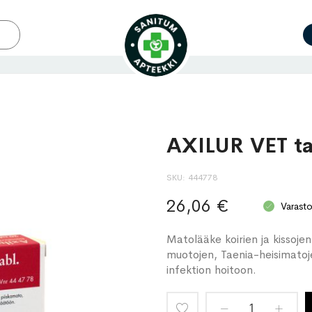
AXILUR VET ta
SKU
444778
26,06 €
Varast
Matolääke koirien ja kissoje
muotojen, Taenia-heisimatoje
infektion hoitoon.
Lisää