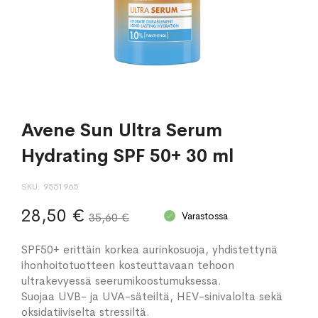
Avene Sun Ultra Serum
Hydrating SPF 50+ 30 ml
SKU
9551965
28,50 €
Varastossa
35,60 €
SPF50+ erittäin korkea aurinkosuoja, yhdistettynä
ihonhoitotuotteen kosteuttavaan tehoon
ultrakevyessä seerumikoostumuksessa.
Suojaa UVB- ja UVA-säteiltä, HEV-sinivalolta sekä
oksidatiiviselta stressiltä.