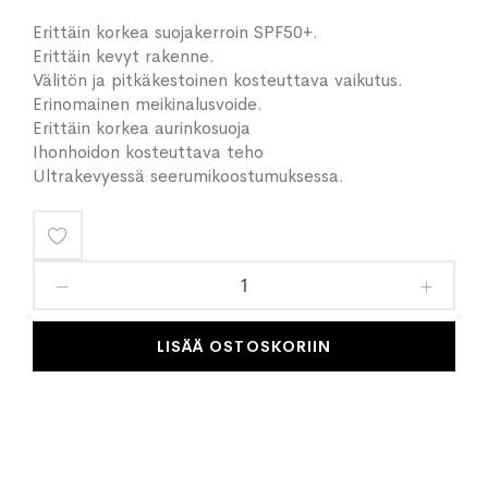
Erittäin korkea suojakerroin SPF50+.
Erittäin kevyt rakenne.
Välitön ja pitkäkestoinen kosteuttava vaikutus.
Erinomainen meikinalusvoide.
Erittäin korkea aurinkosuoja
Ihonhoidon kosteuttava teho
Ultrakevyessä seerumikoostumuksessa.
Lisää
toivelistaan
LISÄÄ OSTOSKORIIN