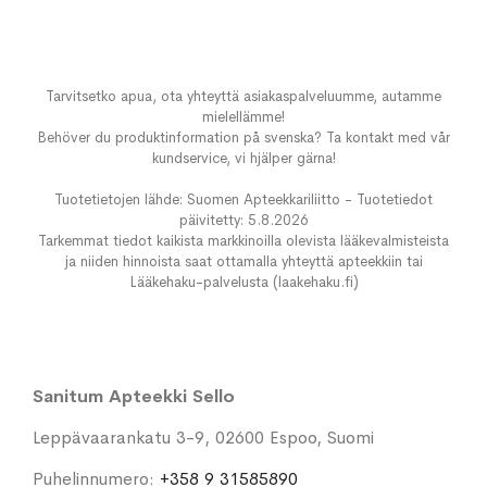
Tarvitsetko apua, ota yhteyttä asiakaspalveluumme, autamme
mielellämme!
Behöver du produktinformation på svenska? Ta kontakt med vår
kundservice, vi hjälper gärna!
Tuotetietojen lähde: Suomen Apteekkariliitto - Tuotetiedot
päivitetty: 5.8.2026
Tarkemmat tiedot kaikista markkinoilla olevista lääkevalmisteista
ja niiden hinnoista saat ottamalla yhteyttä apteekkiin tai
Lääkehaku-palvelusta (laakehaku.fi)
Sanitum Apteekki Sello
Leppävaarankatu 3-9, 02600 Espoo, Suomi
Puhelinnumero:
+358 9 31585890