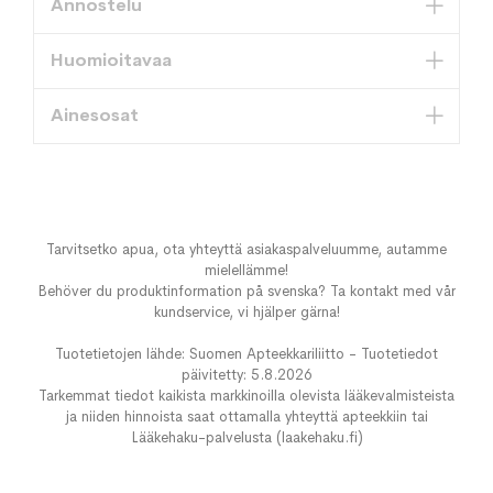
Annostelu
Huomioitavaa
Ainesosat
Tarvitsetko apua, ota yhteyttä asiakaspalveluumme, autamme
mielellämme!
Behöver du produktinformation på svenska? Ta kontakt med vår
kundservice, vi hjälper gärna!
Tuotetietojen lähde: Suomen Apteekkariliitto - Tuotetiedot
päivitetty: 5.8.2026
Tarkemmat tiedot kaikista markkinoilla olevista lääkevalmisteista
ja niiden hinnoista saat ottamalla yhteyttä apteekkiin tai
Lääkehaku-palvelusta (laakehaku.fi)