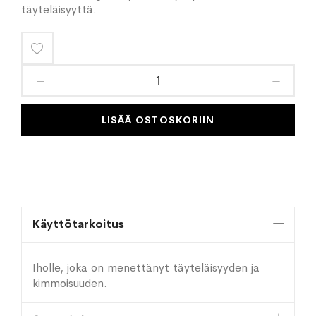
täyteläisyyttä.
Lisää
toivelistaan
LISÄÄ OSTOSKORIIN
Käyttötarkoitus
Iholle, joka on menettänyt täyteläisyyden ja
kimmoisuuden.