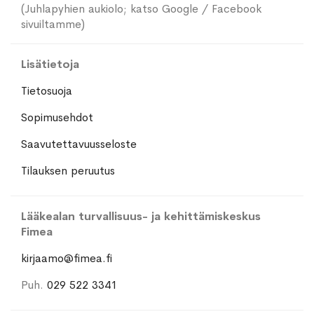
(Juhlapyhien aukiolo; katso Google / Facebook
sivuiltamme)
Lisätietoja
Tietosuoja
Sopimusehdot
Saavutettavuusseloste
Tilauksen peruutus
Lääkealan turvallisuus- ja kehittämiskeskus
Fimea
kirjaamo@fimea.fi
Puh.
029 522 3341