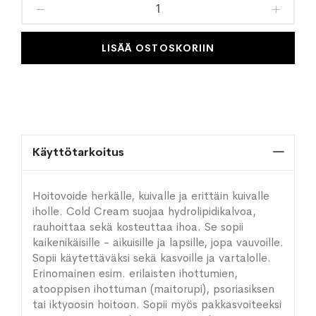
toivelistaan
LISÄÄ OSTOSKORIIN
Käyttötarkoitus
Hoitovoide herkälle, kuivalle ja erittäin kuivalle
iholle. Cold Cream suojaa hydrolipidikalvoa,
rauhoittaa sekä kosteuttaa ihoa. Se sopii
kaikenikäisille - aikuisille ja lapsille, jopa vauvoille.
Sopii käytettäväksi sekä kasvoille ja vartalolle.
Erinomainen esim. erilaisten ihottumien,
atooppisen ihottuman (maitorupi), psoriasiksen
tai iktyoosin hoitoon. Sopii myös pakkasvoiteeksi