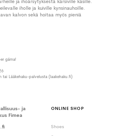
heille ja ihoärsytyksestä kärsiville käsille.
valle iholle ja kuiville kynsinauhoille.
ojaavan kalvon sekä hoitaa myös pieniä
er gärna!
26
in tai Lääkehaku-palvelusta (laakehaku.fi)
llisuus- ja
ONLINE SHOP
kus Fimea
fi
Shoes