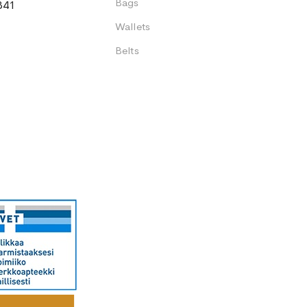
Bags
341
Wallets
Belts