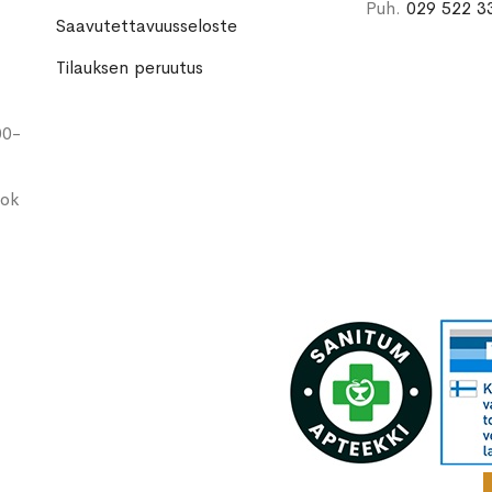
Puh.
029 522 3
Saavutettavuusseloste
Tilauksen peruutus
00-
ook