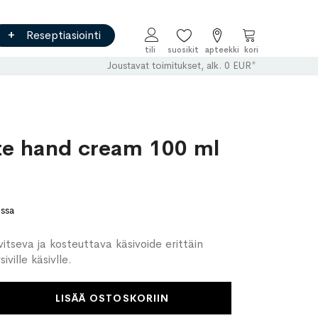
Reseptiasiointi
Ostoskori
Joustavat toimitukset, alk. 0 EUR*
te hand cream 100 ml
ossa
itseva ja kosteuttava käsivoide erittäin
iville käsivlle.
LISÄÄ OSTOSKORIIN