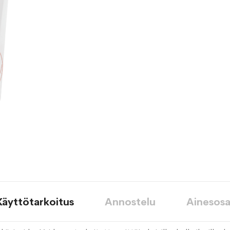
toivelistaan
Käyttötarkoitus
Annostelu
Ainesosa