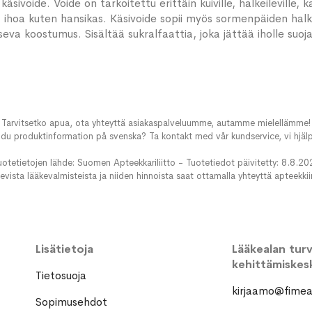
ivoide. Voide on tarkoitettu erittäin kuiville, halkeileville, kar
hoa kuten hansikas. Käsivoide sopii myös sormenpäiden halkeile
seva koostumus. Sisältää sukralfaattia, joka jättää iholle su
Tarvitsetko apua, ota yhteyttä asiakaspalveluumme, autamme mielellämme!
du produktinformation på svenska? Ta kontakt med vår kundservice, vi hjälp
uotetietojen lähde: Suomen Apteekkariliitto - Tuotetiedot päivitetty: 8.8.20
evista lääkevalmisteista ja niiden hinnoista saat ottamalla yhteyttä apteekki
Lisätietoja
Lääkealan turva
kehittämiskes
Tietosuoja
kirjaamo@fimea.
Sopimusehdot