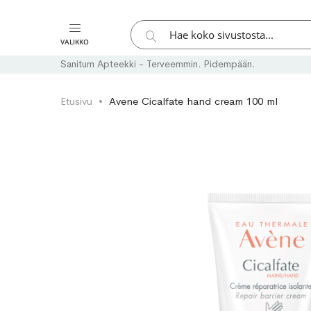
Hae
VALIKKO
Hae
Sanitum Apteekki - Terveemmin. Pidempään.
Etusivu
Avene Cicalfate hand cream 100 ml
Skip
Skip
to
to
the
the
end
beginning
of
of
the
the
images
images
gallery
gallery