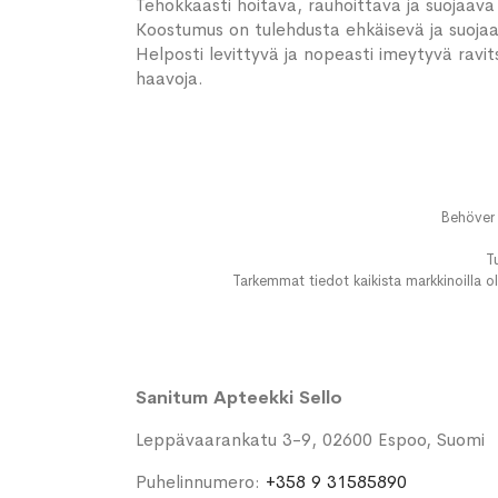
Tehokkaasti hoitava, rauhoittava ja suojaava käs
Koostumus on tulehdusta ehkäisevä ja suojaa i
Helposti levittyvä ja nopeasti imeytyvä ravit
haavoja.
Behöver 
T
Tarkemmat tiedot kaikista markkinoilla ol
Sanitum Apteekki Sello
Leppävaarankatu 3-9, 02600 Espoo, Suomi
Puhelinnumero:
+358 9 31585890