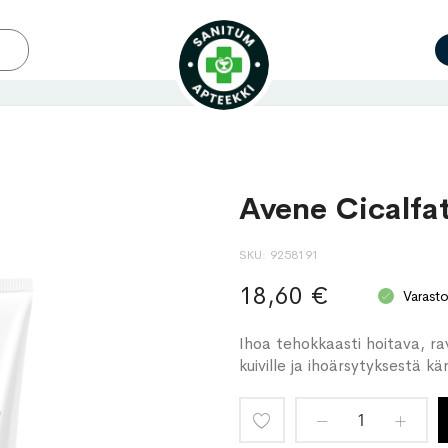
Avene Cicalfa
SKU
9258191
18,60 €
Varast
Ihoa tehokkaasti hoitava, rav
kuiville ja ihoärsytyksestä kärs
Lisää