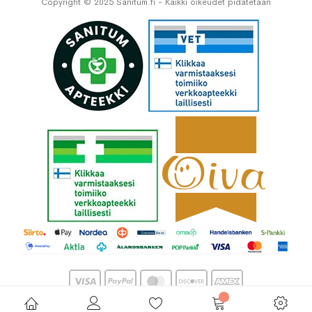
Copyright © 2025 Sanitum.fi - Kaikki oikeudet pidätetään