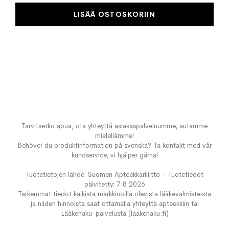
LISÄÄ OSTOSKORIIN
Tarvitsetko apua, ota yhteyttä asiakaspalveluumme, autamme
mielellämme!
Behöver du produktinformation på svenska? Ta kontakt med vår
kundservice, vi hjälper gärna!
Tuotetietojen lähde: Suomen Apteekkariliitto - Tuotetiedot
päivitetty: 7.8.2026
Tarkemmat tiedot kaikista markkinoilla olevista lääkevalmisteista
ja niiden hinnoista saat ottamalla yhteyttä apteekkiin tai
Lääkehaku-palvelusta (laakehaku.fi)