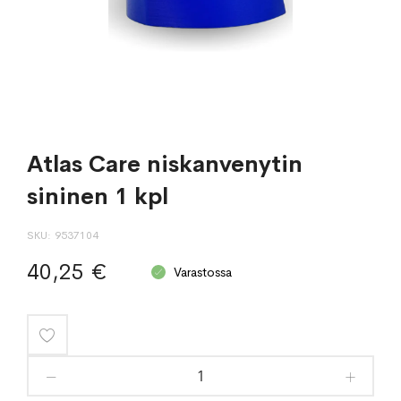
Atlas Care niskanvenytin
sininen 1 kpl
SKU
9537104
40,25 €
Varastossa
Lisää
toivelistaan