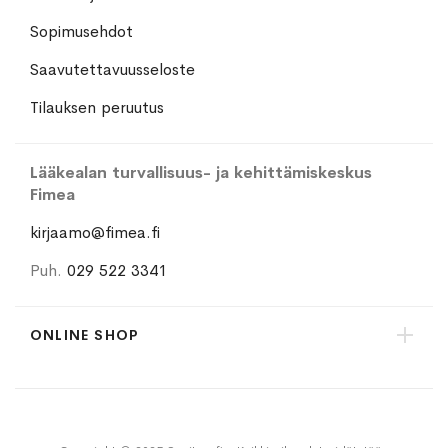
Sopimusehdot
Saavutettavuusseloste
Tilauksen peruutus
Lääkealan turvallisuus- ja kehittämiskeskus
Fimea
kirjaamo@fimea.fi
Puh.
029 522 3341
ONLINE SHOP