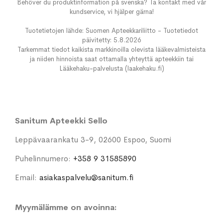
Behöver du produktinformation på svenska? Ta kontakt med vår
kundservice, vi hjälper gärna!
Tuotetietojen lähde: Suomen Apteekkariliitto - Tuotetiedot
päivitetty: 5.8.2026
Tarkemmat tiedot kaikista markkinoilla olevista lääkevalmisteista
ja niiden hinnoista saat ottamalla yhteyttä apteekkiin tai
Lääkehaku-palvelusta (laakehaku.fi)
Sanitum Apteekki Sello
Leppävaarankatu 3-9, 02600 Espoo, Suomi
Puhelinnumero:
+358 9 31585890
Email:
asiakaspalvelu@sanitum.fi
Myymälämme on avoinna: