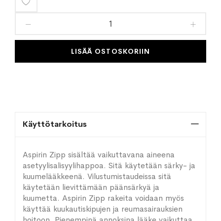
Lisää
toivelistaan
LISÄÄ OSTOSKORIIN
Käyttötarkoitus
Aspirin Zipp sisältää vaikuttavana aineena
asetyylisalisyylihappoa. Sitä käytetään särky- ja
kuumelääkkeenä. Vilustumistaudeissa sitä
käytetään lievittämään päänsärkyä ja
kuumetta. Aspirin Zipp rakeita voidaan myös
käyttää kuukautiskipujen ja reumasairauksien
hoitoon. Pienempinä annoksina lääke vaikuttaa